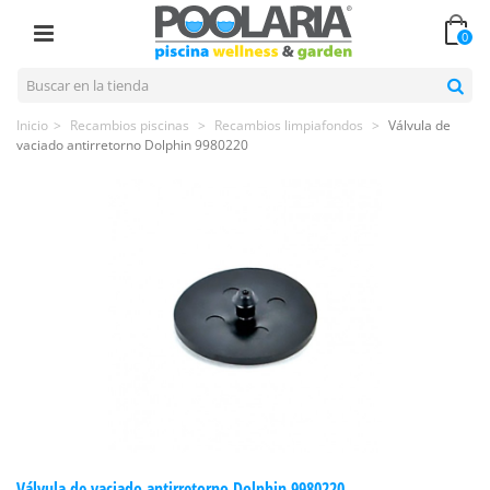
0
Inicio
>
Recambios piscinas
>
Recambios limpiafondos
>
Válvula de
vaciado antirretorno Dolphin 9980220
Válvula de vaciado antirretorno Dolphin 9980220