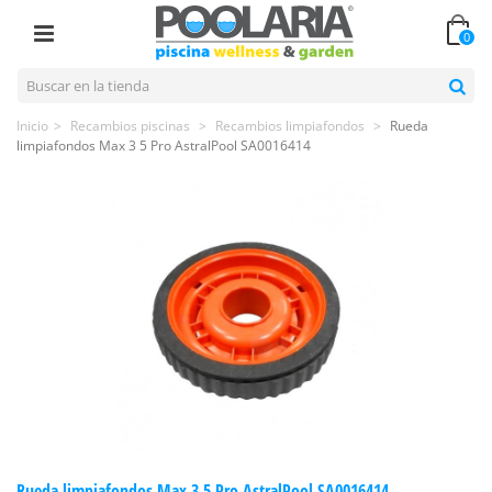
0
Inicio
>
Recambios piscinas
>
Recambios limpiafondos
>
Rueda
limpiafondos Max 3 5 Pro AstralPool SA0016414
Rueda limpiafondos Max 3 5 Pro AstralPool SA0016414