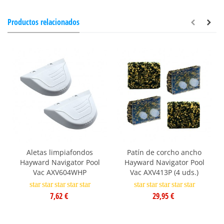
Productos relacionados
Aletas limpiafondos
Patín de corcho ancho
Hayward Navigator Pool
Hayward Navigator Pool
Vac AXV604WHP
Vac AXV413P (4 uds.)
star
star
star
star
star
star
star
star
star
star
7,62 €
29,95 €