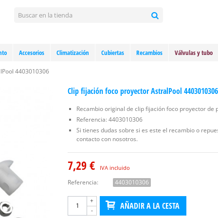
nto
Accesorios
Climatización
Cubiertas
Recambios
Válvulas y tubo
ralPool 4403010306
Clip fijación foco proyector AstralPool 4403010306
Recambio original de clip fijación foco proyector de p
Referencia: 4403010306
Si tienes dudas sobre si es este el recambio o repue
contacto con nosotros.
7,29 €
IVA incluido
Referencia:
4403010306
+
AÑADIR A LA CESTA
-