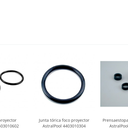
proyector
Junta tórica foco proyector
Prensaestopa
4403010602
AstralPool 4403010304
AstralPoo