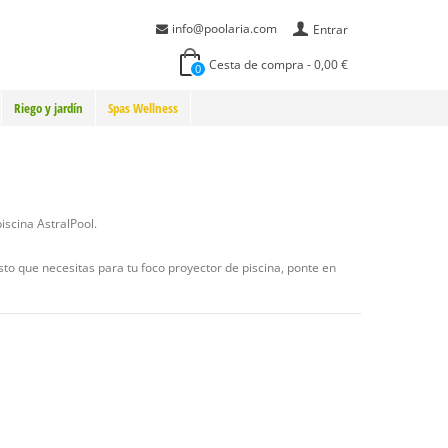
info@poolaria.com
Entrar
Cesta de compra
-
0,00 €
0
Riego y jardín
Spas Wellness
iscina AstralPool.
sto que necesitas para tu foco proyector de piscina, ponte en