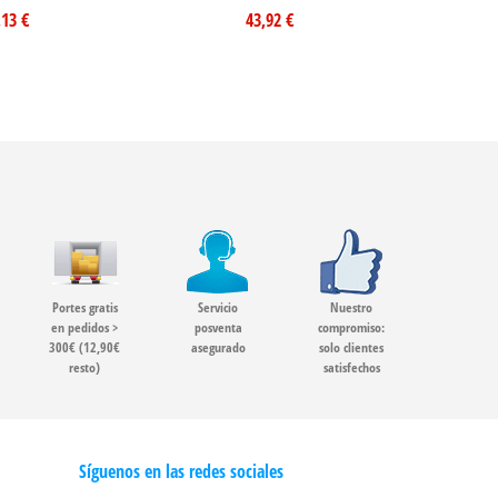
,13 €
43,92 €
Portes gratis
Servicio
Nuestro
en pedidos >
posventa
compromiso:
300€ (12,90€
asegurado
solo clientes
resto)
satisfechos
Síguenos en las redes sociales