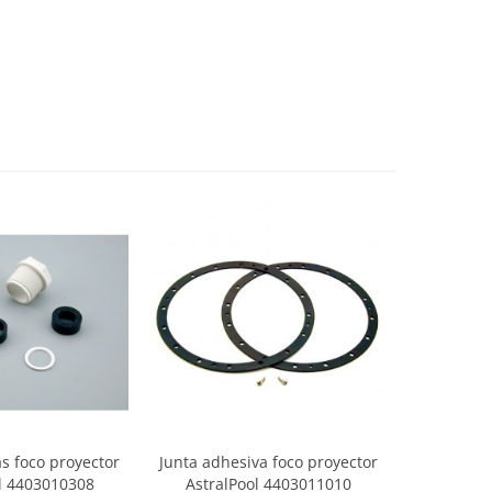
s foco proyector
Junta adhesiva foco proyector
l 4403010308
AstralPool 4403011010