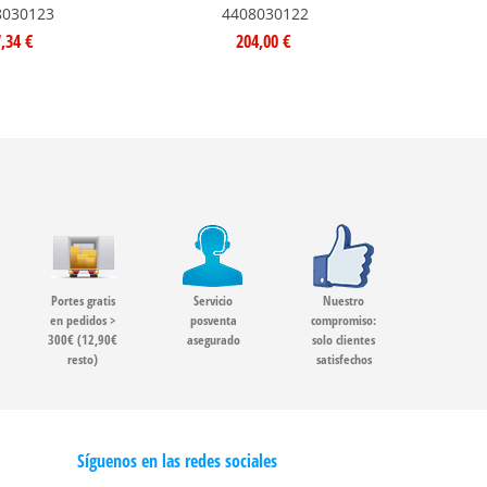
8030123
4408030122
,34 €
204,00 €
Portes gratis
Servicio
Nuestro
en pedidos >
posventa
compromiso:
300€ (12,90€
asegurado
solo clientes
resto)
satisfechos
Síguenos en las redes sociales