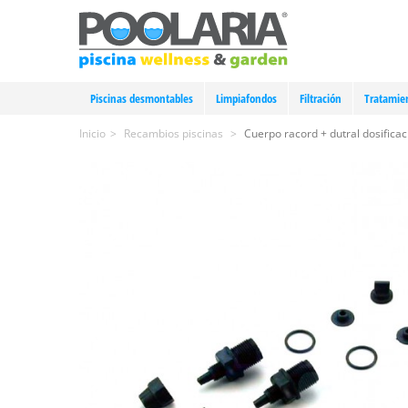
Piscinas desmontables
Limpiafondos
Filtración
Tratamie
Inicio
>
Recambios piscinas
>
Cuerpo racord + dutral dosifica