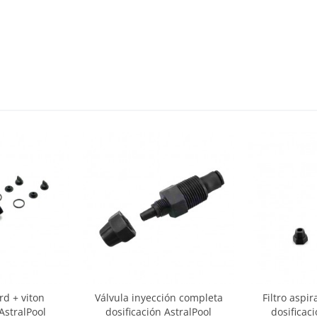
rd + viton
Válvula inyección completa
Filtro aspi
AstralPool
dosificación AstralPool
dosificac