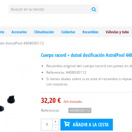
nto
Accesorios
Climatización
Cubiertas
Recambios
Válvulas y tubo
ción AstralPool 4408030112
Cuerpo racord + dutral dosificación AstralPool 44
Recambio original del cuerpo racord con juntas en d
Referencia: 4408030112
Si tienes dudas sobre si es este el recambio o repu
con nosotros.
32,20 €
IVA incluido
Referencia:
4408030112
+
AÑADIR A LA CESTA
-