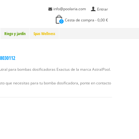
info@poolaria.com
Entrar
Cesta de compra
-
0,00 €
0
Riego y jardín
Spas Wellness
08030112
utral para bombas dosificadoras Exactus de la marca AstralPool.
esto que necesitas para tu bomba dosificadora, ponte en contacto