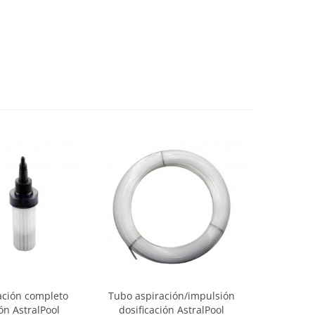
ración completo
Tubo aspiración/impulsión
ión AstralPool
dosificación AstralPool