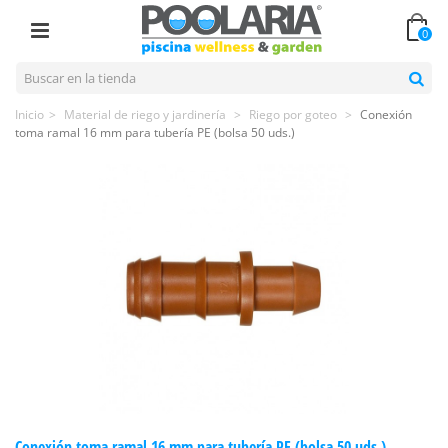
0
Inicio
>
Material de riego y jardinería
>
Riego por goteo
>
Conexión
toma ramal 16 mm para tubería PE (bolsa 50 uds.)
Conexión toma ramal 16 mm para tubería PE (bolsa 50 uds.)