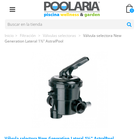
0
Inicio
>
Filtración
>
Válvulas selectoras
>
Válvula selectora New
Generation Lateral 1½" AstralPool
Válvula selectora New Generation Lateral 1½" AstralPool