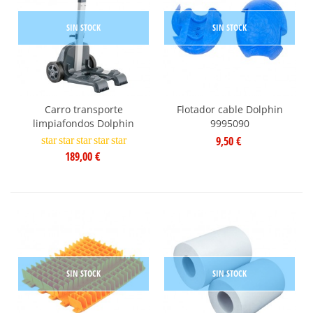
SIN STOCK
SIN STOCK
Carro transporte
Flotador cable Dolphin
limpiafondos Dolphin
9995090
9,50 €
star
star
star
star
star
189,00 €
SIN STOCK
SIN STOCK