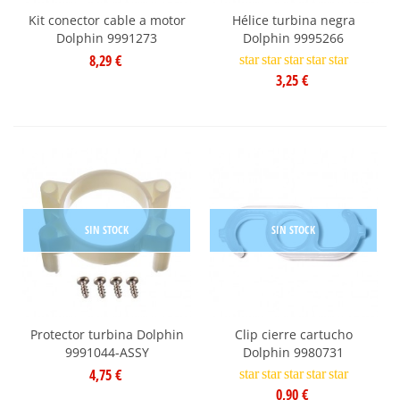
Kit conector cable a motor
Hélice turbina negra
Dolphin 9991273
Dolphin 9995266
8,29 €
star
star
star
star
star
3,25 €
SIN STOCK
SIN STOCK
Protector turbina Dolphin
Clip cierre cartucho
9991044-ASSY
Dolphin 9980731
4,75 €
star
star
star
star
star
0,90 €