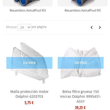
Recambios AstralPool R3
Recambios AstralPool R5
por página
Mostrar
SIN STOCK
SIN STOCK
Malla protección motor
Bolsa filtro gruesa 150
Dolphin 6203703
micras Dolphin 9995431-
ASSY
5,75 €
39,25 €