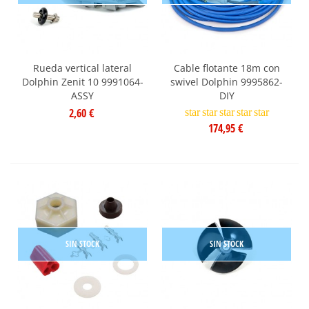
Rueda vertical lateral
Cable flotante 18m con
Dolphin Zenit 10 9991064-
swivel Dolphin 9995862-
ASSY
DIY
2,60 €
star
star
star
star
star
174,95 €
SIN STOCK
SIN STOCK