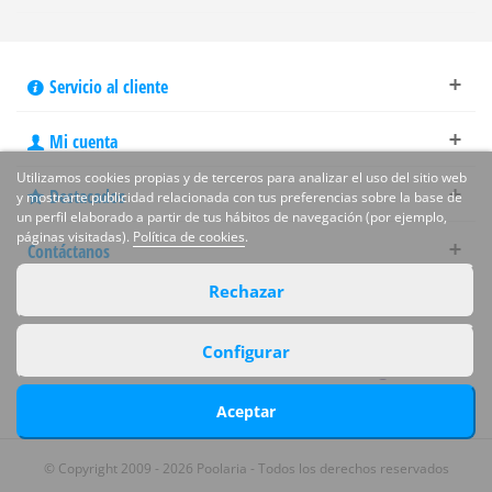
Servicio al cliente
Mi cuenta
Utilizamos cookies propias y de terceros para analizar el uso del sitio web
Destacados
y mostrarte publicidad relacionada con tus preferencias sobre la base de
un perfil elaborado a partir de tus hábitos de navegación (por ejemplo,
páginas visitadas).
Política de cookies
.
Contáctanos
Rechazar
Síguenos en las redes sociales
Configurar
Aceptar
© Copyright 2009 - 2026 Poolaria - Todos los derechos reservados