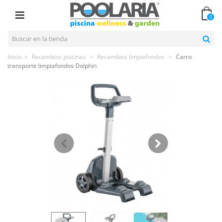
0
Inicio
>
Recambios piscinas
>
Recambios limpiafondos
>
Carro
transporte limpiafondos Dolphin