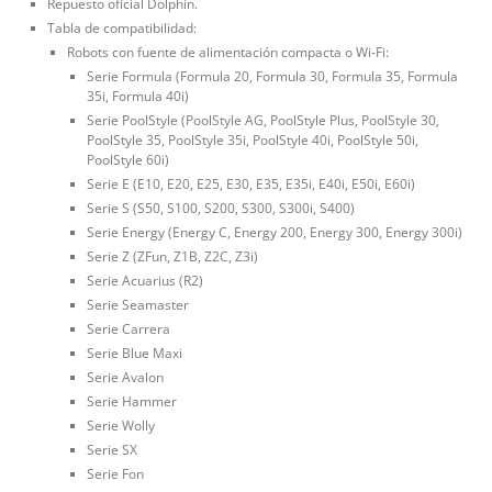
Repuesto oficial Dolphin.
Tabla de compatibilidad:
Robots con fuente de alimentación compacta o Wi-Fi:
Serie Formula (Formula 20, Formula 30, Formula 35, Formula
35i, Formula 40i)
Serie PoolStyle (PoolStyle AG, PoolStyle Plus, PoolStyle 30,
PoolStyle 35, PoolStyle 35i, PoolStyle 40i, PoolStyle 50i,
PoolStyle 60i)
Serie E (E10, E20, E25, E30, E35, E35i, E40i, E50i, E60i)
Serie S (S50, S100, S200, S300, S300i, S400)
Serie Energy (Energy C, Energy 200, Energy 300, Energy 300i)
Serie Z (ZFun, Z1B, Z2C, Z3i)
Serie Acuarius (R2)
Serie Seamaster
Serie Carrera
Serie Blue Maxi
Serie Avalon
Serie Hammer
Serie Wolly
Serie SX
Serie Fon