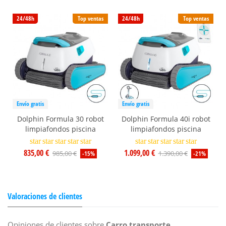
24/48h
Top ventas
24/48h
Top ventas
Envío gratis
Envío gratis
Dolphin Formula 30 robot
Dolphin Formula 40i robot
limpiafondos piscina
limpiafondos piscina
star
star
star
star
star
star
star
star
star
star
835,00 €
1.099,00 €
985,00 €
1.390,00 €
-15%
-21%
Valoraciones de clientes
Opiniones de clientes sobre
Carro transporte