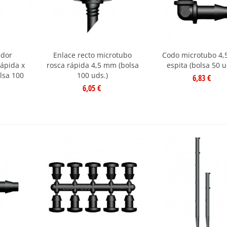
ador
Enlace recto microtubo
Codo microtubo 4
rápida x
rosca rápida 4,5 mm (bolsa
espita (bolsa 50 u
lsa 100
100 uds.)
6,83 €
6,05 €