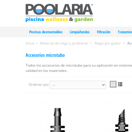
Piscinas desmontables
Limpiafondos
Filtración
Tratamie
Inicio
>
Material de riego y jardinería
>
Riego por goteo
>
Ac
Accesorios microtubo
Todos los accesorios de microtubo para su aplicación en sistemas d
calidad en los materiales.
Ordenar por