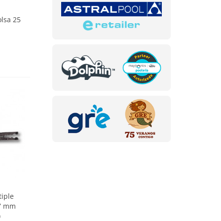
olsa 25
tiple
-7 mm
)