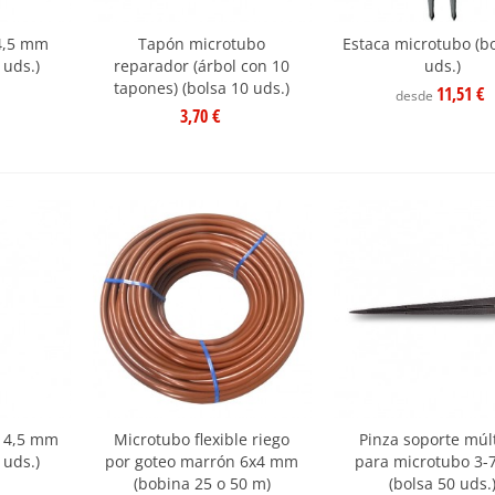
4,5 mm
Tapón microtubo
Estaca microtubo (b
 uds.)
reparador (árbol con 10
uds.)
tapones) (bolsa 10 uds.)
11,51 €
desde
3,70 €
o 4,5 mm
Microtubo flexible riego
Pinza soporte múl
 uds.)
por goteo marrón 6x4 mm
para microtubo 3
(bobina 25 o 50 m)
(bolsa 50 uds.