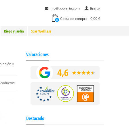
info@poolaria.com
Entrar
Cesta de compra
-
0,00 €
0
Riego y jardín
Spas Wellness
Valoraciones
alación y
productos
Destacado