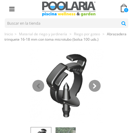
0
Inicio
>
Material de riego y jardinería
>
Riego por goteo
>
Abrazadera
trinquete 16-18 mm con toma microtubo (bolsa 100 uds.)