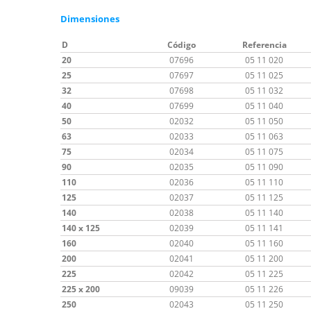
Dimensiones
D
Código
Referencia
20
07696
05 11 020
25
07697
05 11 025
32
07698
05 11 032
40
07699
05 11 040
50
02032
05 11 050
63
02033
05 11 063
75
02034
05 11 075
90
02035
05 11 090
110
02036
05 11 110
125
02037
05 11 125
140
02038
05 11 140
140 x 125
02039
05 11 141
160
02040
05 11 160
200
02041
05 11 200
225
02042
05 11 225
225 x 200
09039
05 11 226
250
02043
05 11 250