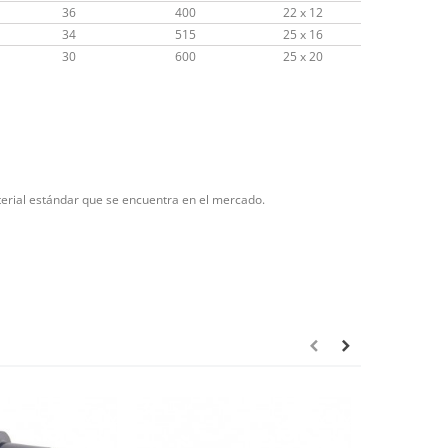
36
400
22 x 12
34
515
25 x 16
30
600
25 x 20
terial estándar que se encuentra en el mercado.