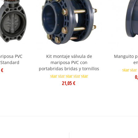
ariposa PVC
Kit montaje válvula de
Manguito p
 Standard
mariposa PVC con
en
portabridas bridas y tornillos
 €
star
star
star
star
star
star
star
0
21,05 €