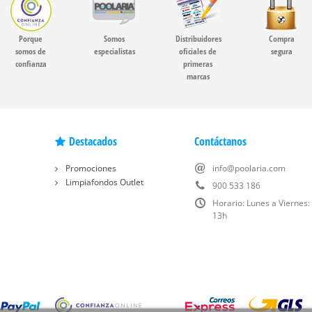
Porque
Somos
Distribuidores
Compra
somos de
especialistas
oficiales de
segura
confianza
primeras
marcas
Destacados
Contáctanos
Promociones
info@poolaria.com
Limpiafondos Outlet
900 533 186
Horario: Lunes a Viernes:
13h