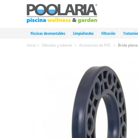
Piscinas desmontables
Limpiafondos
Filtración
Tratamie
Inicio
>
Válvulas y tubería
>
Accesorios de PVC
>
Brida plan