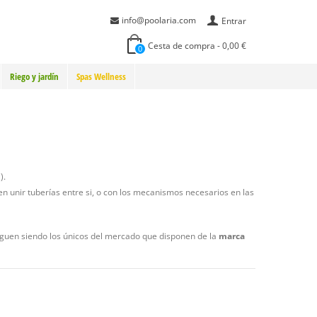
info@poolaria.com
Entrar
Cesta de compra
-
0,00 €
0
Riego y jardín
Spas Wellness
).
 unir tuberías entre si, o con los mecanismos necesarios en las
siguen siendo los únicos del mercado que disponen de la
marca