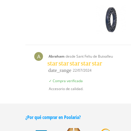
A
Abraham
desde Sant Feliu de Buixalleu
star
star
star
star
star
date_range
22/07/2024
✓ Compra verificada
Accesorio de calidad.
¿Por qué comprar en Poolaria?