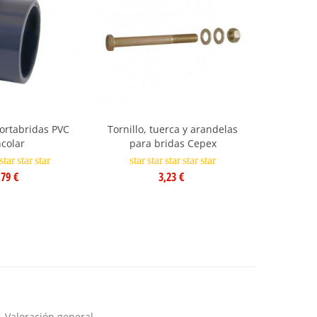
ortabridas PVC
Tornillo, tuerca y arandelas
Válvula
colar
para bridas Cepex
Cepex
star
star
star
star
star
star
star
star
,79 €
3,23 €
Valoración general