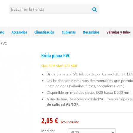
nto
Accesorios
Climatización
Cubiertas
Recambios
Válvulas y tubo
a PVC
Brida plana PVC
star
star
star
star
star
Brida plana en PVC fabricada por Cepex (UP. 11. FLG
Las bridas son elementos desmontables que permiten
instalaciones (válvulas, filtros, contadores, etc.).
Disponible en medidas desde D20 hasta D500 mm.
A día de hoy, los accesorios de PVC Presión Cepex 
de calidad AENOR
.
2,05 €
IVA incluido
Medida: