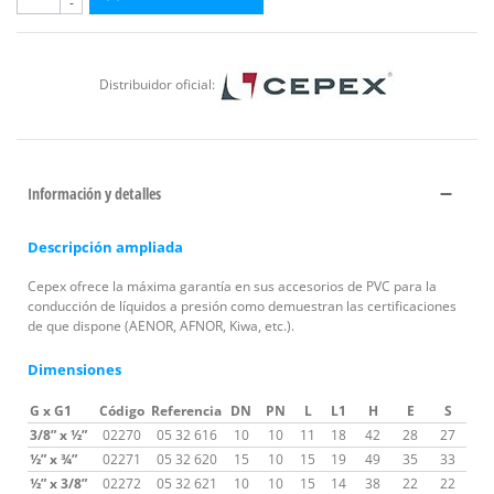
-
Distribuidor oficial:
Información y detalles
Descripción ampliada
Cepex ofrece la máxima garantía en sus accesorios de PVC para la
conducción de líquidos a presión como demuestran las certificaciones
de que dispone (AENOR, AFNOR, Kiwa, etc.).
Dimensiones
G x G1
Código
Referencia
DN
PN
L
L1
H
E
S
3/8” x ½”
02270
05 32 616
10
10
11
18
42
28
27
½” x ¾”
02271
05 32 620
15
10
15
19
49
35
33
½” x 3/8”
02272
05 32 621
10
10
15
14
38
22
22