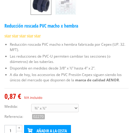
Reducción roscada PVC macho x hembra
star
star
star
star
star
Reducción roscada PVC macho x hembra fabricada por Cepex (UP. 32.
MFT).
Las reducciones de PVC-U permiten cambiar las secciones (o
diámetros) de las tuberías.
Disponible en medidas desde 3/8” x ½” hasta 4” x 2”.
A día de hoy, los accesorios de PVC Presión Cepex siguen siendo los
únicos del mercado que disponen de la
marca de calidad AENOR
.
0,87 €
IVA incluido
Medida:
Referencia:
02270
+
AÑADIR A LA CESTA