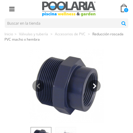
0
Inicio
>
Válvulas y tubería
>
Accesorios de PVC
>
Reducción roscada
PVC macho x hembra