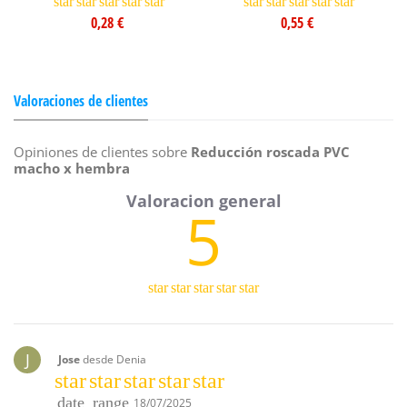
star
star
star
star
star
star
star
star
star
star
0,28 €
0,55 €
Valoraciones de clientes
Opiniones de clientes sobre
Reducción roscada PVC
macho x hembra
5
star
star
star
star
star
J
Jose
desde Denia
star
star
star
star
star
date_range
18/07/2025