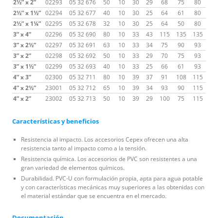
2½” x 2”
02293
05 32 676
50
10
30
29
68
75
80
2½” x 1½”
02294
05 32 677
40
10
30
25
64
61
80
2½” x 1¼”
02295
05 32 678
32
10
30
25
64
50
80
3” x 4”
02296
05 32 690
80
10
33
43
115
135
135
3” x 2½”
02297
05 32 691
63
10
33
34
75
90
93
3” x 2”
02298
05 32 692
50
10
33
29
70
75
93
3” x 1½”
02299
05 32 693
40
10
33
25
66
61
93
4” x 3”
02300
05 32 711
80
10
39
37
91
108
115
4” x 2½”
23001
05 32 712
65
10
39
34
93
90
115
4” x 2”
23002
05 32 713
50
10
39
29
100
75
115
Características y beneficios
Resistencia al impacto. Los accesorios Cepex ofrecen una alta
resistencia tanto al impacto como a la tensión.
Resistencia química. Los accesorios de PVC son resistentes a una
gran variedad de elementos químicos.
Durabilidad. PVC-U con formulación propia, apta para agua potable
y con características mecánicas muy superiores a las obtenidas con
el material estándar que se encuentra en el mercado.
Documentación