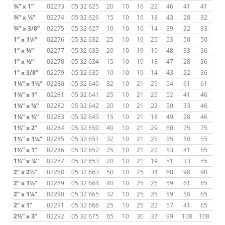
¾” x 1”
02273
05 32 625
20
10
16
22
46
41
41
¾” x ½”
02274
05 32 626
15
10
16
18
43
28
32
¾” x 3/8”
02275
05 32 627
10
10
16
14
39
22
33
1” x 1¼”
02276
05 32 632
25
10
19
25
53
50
50
1” x ¾”
02277
05 32 633
20
10
19
19
48
33
36
1” x ½”
02278
05 32 634
15
10
19
18
47
28
36
1” x 3/8”
02279
05 32 635
10
10
19
14
43
22
36
1¼” x 1½”
02280
05 32 640
32
10
21
25
54
61
61
1¼” x 1”
02281
05 32 641
25
10
21
25
52
41
46
1¼” x ¾”
02282
05 32 642
20
10
21
22
50
33
46
1¼” x ½”
02283
05 32 643
15
10
21
18
49
28
46
1½” x 2”
02284
05 32 650
40
10
21
29
60
75
75
1½” x 1¼”
02285
05 32 651
32
10
21
25
55
50
55
1½” x 1”
02286
05 32 652
25
10
21
22
53
41
55
1½” x ¾”
02287
05 32 653
20
10
21
19
51
33
55
2” x 2½”
02288
05 32 663
50
10
25
34
68
90
90
2” x 1½”
02289
05 32 664
40
10
25
25
59
61
65
2” x 1¼”
02290
05 32 665
32
10
25
25
59
50
65
2” x 1”
02291
05 32 666
25
10
25
22
57
41
65
2½” x 3”
02292
05 32 675
65
10
30
37
99
108
108