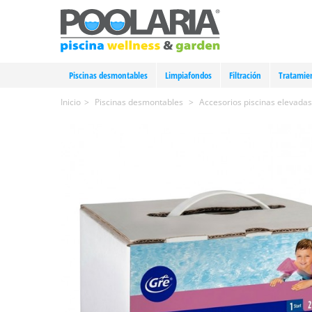
Piscinas desmontables
Limpiafondos
Filtración
Tratamie
Inicio
>
Piscinas desmontables
>
Accesorios piscinas elevadas