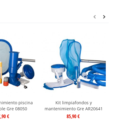
nimiento piscina
Kit limpiafondos y
Pastillas 
le Gre 08050
mantenimiento Gre AR20641
4 
,90 €
85,90 €