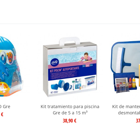
O Gre
Kit tratamiento para piscina
Kit de mante
Gre de 5 a 15 m³
desmontab
 €
38,90 €
37