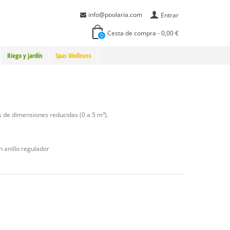
info@poolaria.com
Entrar
Cesta de compra
-
0,00 €
0
Riego y jardín
Spas Wellness
s de dimensiones reducidas (0 a 5 m³).
on anillo regulador