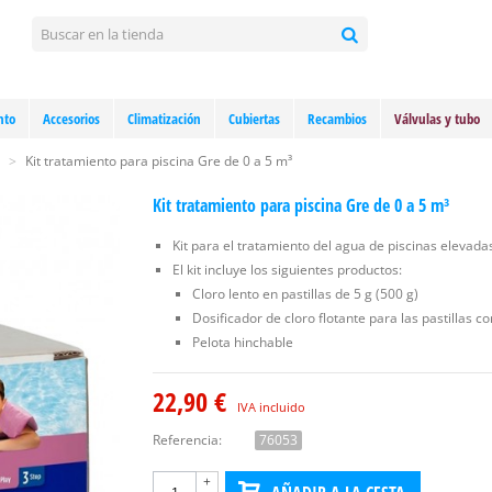
nto
Accesorios
Climatización
Cubiertas
Recambios
Válvulas y tubo
>
Kit tratamiento para piscina Gre de 0 a 5 m³
Kit tratamiento para piscina Gre de 0 a 5 m³
Kit para el tratamiento del agua de piscinas elevada
El kit incluye los siguientes productos:
Cloro lento en pastillas de 5 g (500 g)
Dosificador de cloro flotante para las pastillas c
Pelota hinchable
22,90 €
IVA incluido
Referencia:
76053
+