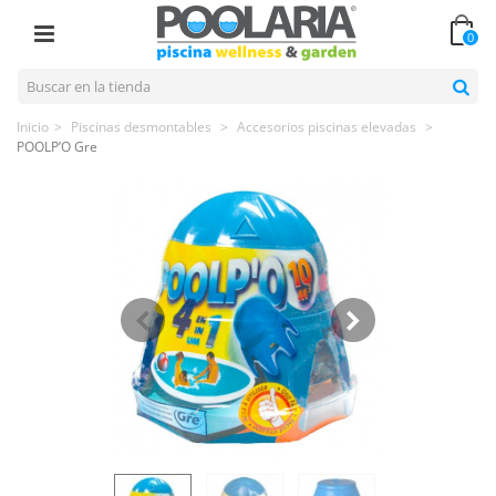
0
Inicio
>
Piscinas desmontables
>
Accesorios piscinas elevadas
>
POOLP’O Gre