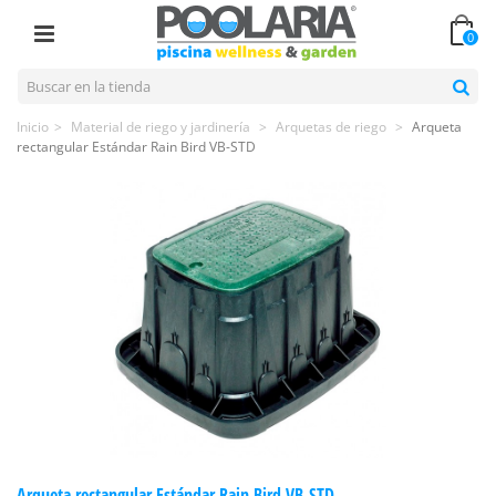
0
Inicio
>
Material de riego y jardinería
>
Arquetas de riego
>
Arqueta
rectangular Estándar Rain Bird VB-STD
Arqueta rectangular Estándar Rain Bird VB-STD