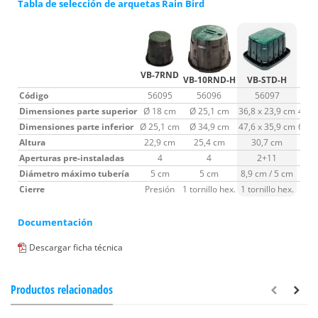
Tabla de selección de arquetas Rain Bird
VB-7RND
VB-10RND-H
VB-STD-H
VB
Código
56095
56096
56097
Dimensiones parte superior
Ø 18 cm
Ø 25,1 cm
36,8 x 23,9 cm
47,4
Dimensiones parte inferior
Ø 25,1 cm
Ø 34,9 cm
47,6 x 35,9 cm
61,1
Altura
22,9 cm
25,4 cm
30,7 cm
3
Aperturas pre-instaladas
4
4
2+11
Diámetro máximo tubería
5 cm
5 cm
8,9 cm / 5 cm
8
Cierre
Presión
1 tornillo hex.
1 tornillo hex.
1 tor
Documentación
Descargar ficha técnica
Productos relacionados