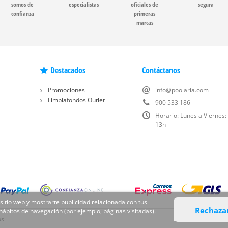
somos de
especialistas
oficiales de
segura
confianza
primeras
marcas
Destacados
Contáctanos
Promociones
info@poolaria.com
Limpiafondos Outlet
900 533 186
Horario: Lunes a Viernes:
13h
 sitio web y mostrarte publicidad relacionada con tus
Rechaza
 hábitos de navegación (por ejemplo, páginas visitadas).
os