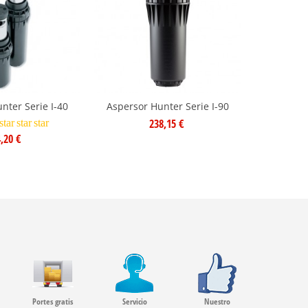
nter Serie I-40
Aspersor Hunter Serie I-90
Aspersor
238,15 €
star
star
star
star
s
,20 €
Portes gratis
Servicio
Nuestro