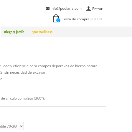
info@poolaria.com
Entrar
Cesta de compra
-
0,00 €
0
Riego y jardín
Spas Wellness
ilidad y eficiencia para campos deportivos de hierba natural.
S) sin necesidad de excavar.
e.
 de círculo completo (360°).