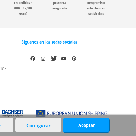
en pedidos >
posventa
compromiso:
300€ (12,90€
asegurado
solo clientes
resto)
satisfechos
Síguenos en las redes sociales
 10h-
r
Configurar
Aceptar