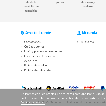
desde tu
precios
de marcas y
domicilio con
productos
comodidad
Servicio al cliente
Mi cuenta
Contáctanos
Mi cuenta
Quiénes somos
Envío y preguntas frecuentes
Condiciones de compra
Aviso legal
Política de cookies
Política de privacidad
Utilizamos cookies propias y de terceros para analizar el uso del
preferencias sobre la base de un perfil elaborado a partir de tus
© Copyright 2009 - 2026 Poolaria - Todos los derechos reservad
Política de cookies
.