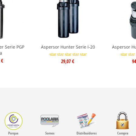
er Serie PGP
Aspersor Hunter Serie I-20
Aspersor Hu
a
star
star
star
star
star
star
star
 €
29,07 €
94
Porque
Somos
Distribuidores
Compra