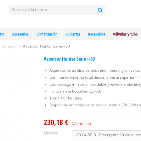
nto
Accesorios
Climatización
Cubiertas
Recambios
Válvulas y tubo
 de riego
>
Aspersor Hunter Serie I-80
Aspersor Hunter Serie I-80
Aspersor de turbina de alto rendimiento, gran versat
Con mantenimiento total desde la parte superior (TT
Con vástago en acero inoxidable y válvula antidrenaj
Incluye siete boquillas (23-53).
Toma 1½" hembra.
Disponible en modelos de arco ajustable (70-360°) o
230,18 €
IVA incluido
Modelo: