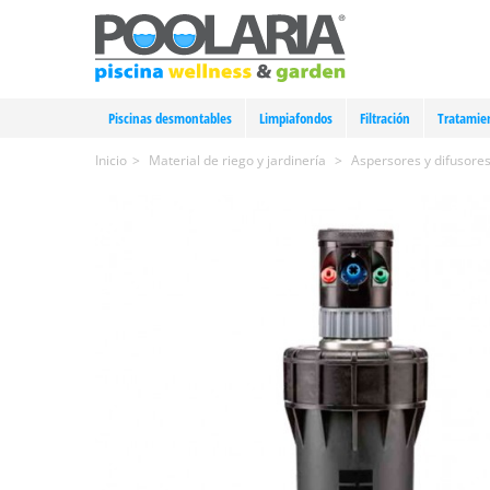
Piscinas desmontables
Limpiafondos
Filtración
Tratamie
Inicio
>
Material de riego y jardinería
>
Aspersores y difusores