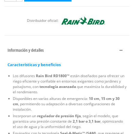
Distribuidor oficial:
Información y detalles
Características y beneficios
Los difusores
Rain Bird RD1800™
están diseñados para ofrecer un
riego eficiente y confiable en entornos exigentes como jardines y
paisajismo, con
tecnología avanzada
que maximiza la durabilidad y
el rendimiento.
Disponibles en varias alturas de emergencia:
10 cm, 15 cm y 30
cm
, permitiendo su adaptación a diversas configuraciones de
instalación.
Incorporan un
regulador de presión fijo
, según el modelo, que
garantiza una presión constante de
2,1 bar o 3,1 bar
, optimizando
el uso de agua y la uniformidad del riego.
Equipados con la tecnología
Seal-A-Matic™ (SAM)
, que previene el