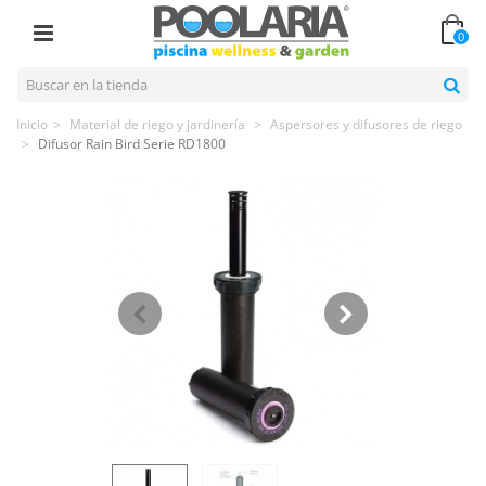
0
Inicio
>
Material de riego y jardinería
>
Aspersores y difusores de riego
>
Difusor Rain Bird Serie RD1800