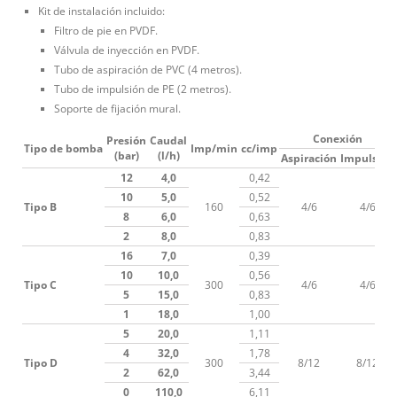
Kit de instalación incluido:
Filtro de pie en PVDF.
Válvula de inyección en PVDF.
Tubo de aspiración de PVC (4 metros).
Tubo de impulsión de PE (2 metros).
Soporte de fijación mural.
Conexión
Presión
Caudal
Tipo de bomba
Imp/min
cc/imp
(bar)
(l/h)
Aspiración
Impulsión
12
4,0
0,42
10
5,0
0,52
Tipo B
160
4/6
4/6
8
6,0
0,63
2
8,0
0,83
16
7,0
0,39
10
10,0
0,56
Tipo C
300
4/6
4/6
5
15,0
0,83
1
18,0
1,00
5
20,0
1,11
4
32,0
1,78
Tipo D
300
8/12
8/12
2
62,0
3,44
0
110,0
6,11