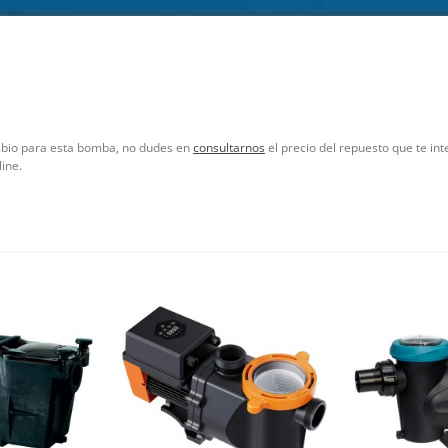
ambio para esta bomba, no dudes en
consultarnos
el precio del repuesto que te i
ine.