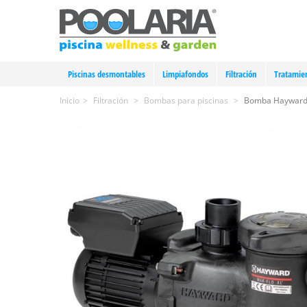
Piscinas desmontables
Limpiafondos
Filtración
Tratamie
Inicio
>
Filtración
>
Bombas para piscinas
>
Bomba Hayward M