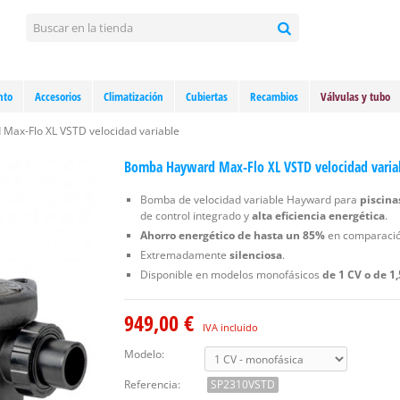
nto
Accesorios
Climatización
Cubiertas
Recambios
Válvulas y tubo
ax-Flo XL VSTD velocidad variable
Bomba Hayward Max-Flo XL VSTD velocidad varia
Bomba de velocidad variable Hayward para
piscina
de control integrado y
alta eficiencia energética
.
Ahorro energético de hasta un 85%
en comparación
Extremadamente
silenciosa
.
Disponible en modelos monofásicos
de 1 CV o de 1
949,00 €
IVA incluido
Modelo:
Referencia:
SP2310VSTD