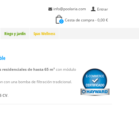
info@poolaria.com
Entrar
Cesta de compra
-
0,00 €
0
Riego y jardín
Spas Wellness
ble
s residenciales de hasta 65 m³
con módulo
 con una bomba de filtración tradicional.
,5 CV
.