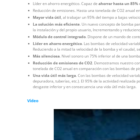
Líder en ahorro energético. Capaz de
ahorrar hasta un 85%
e
Reducción de emisiones. Hasta una tonelada de CO2 anual en
Mayor vida útil
, al trabajar un 95% del tiempo a bajas veloci
La solución más eficiente
. Un nuevo concepto de bomba par
la instalación y del propio usuario, Incrementando y reducien
Módulo de control integrado
. Dispone de un mando de contr
Líder en ahorro energético
. Las bombas de velocidad varia
Reduciendo a la mitad la velocidad de la bomba y el caudal, 
Más silenciosa
. Nivel sonoro un 75% inferior al de una bomb
Reducción de emisiones de CO2
. Demostramos nuestro com
tonelada de CO2 anual en comparación con las bombas de pisc
Una vida útil más larga
. Con las bombas de velocidad variab
depuradora, tuberías, etc.). El 95% de la actividad realizada p
desgaste inferior y en consecuencia una vida útil más larga.
Vídeo