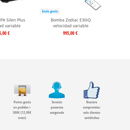
Envío gratis
A Silen Plus
Bomba Zodiac E30iQ
Bomba H
ad variable
velocidad variable
5,00 €
995,00 €
Portes gratis
Servicio
Nuestro
en pedidos >
posventa
compromiso:
300€ (12,90€
asegurado
solo clientes
resto)
satisfechos