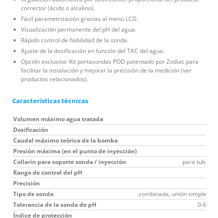
corrector (ácido o alcalino).
Fácil parametrización gracias al menú LCD.
Visualización permanente del pH del agua.
Rápido control de fiabilidad de la sonda.
Ajuste de la dosificación en función del TAC del agua.
Opción exclusiva: Kit portasondas POD patentado por Zodiac para
facilitar la instalación y mejorar la precisión de la medición (ver
productos relacionados).
Características técnicas
Volumen máximo agua tratada
Dosificación
Caudal máximo teórico de la bomba
Presión máxima (en el punto de inyección)
Collarín para soporte sonda / inyección
para tubos d
Rango de control del pH
Precisión
Tipo de sonda
combinada, unión simple, Kc
Tolerancia de la sonda de pH
0-60 °C
Índice de protección