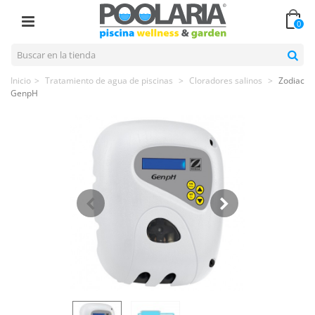
0
Inicio
>
Tratamiento de agua de piscinas
>
Cloradores salinos
>
Zodiac
GenpH