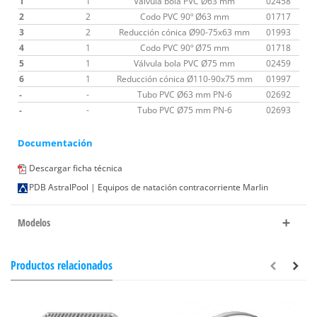
1
1
Válvula bola PVC Ø63 mm
02458
2
2
Codo PVC 90º Ø63 mm
01717
3
2
Reducción cónica Ø90-75x63 mm
01993
4
1
Codo PVC 90º Ø75 mm
01718
5
1
Válvula bola PVC Ø75 mm
02459
6
1
Reducción cónica Ø110-90x75 mm
01997
-
-
Tubo PVC Ø63 mm PN-6
02692
-
-
Tubo PVC Ø75 mm PN-6
02693
Documentación
Descargar ficha técnica
PDB AstralPool | Equipos de natación contracorriente Marlin
Modelos
Productos relacionados