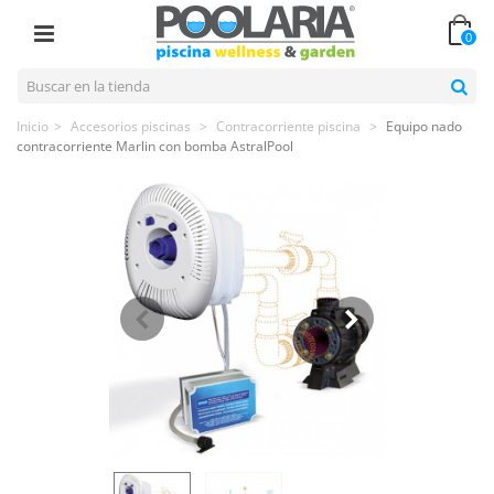
0
Inicio
>
Accesorios piscinas
>
Contracorriente piscina
>
Equipo nado
contracorriente Marlin con bomba AstralPool