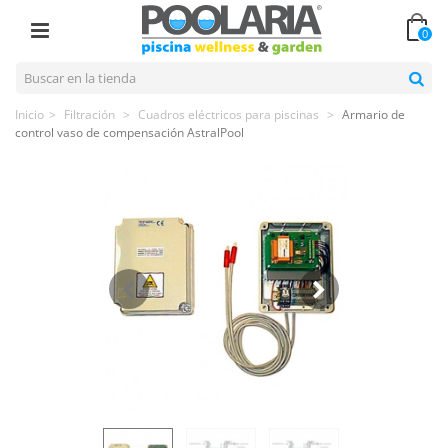
0
Inicio
>
Filtración
>
Cuadros eléctricos para piscinas
>
Armario de
control vaso de compensación AstralPool