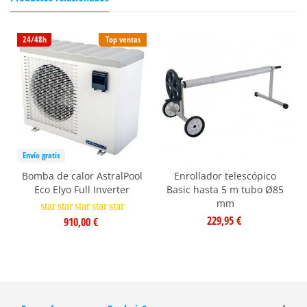
24/48h
Top ventas
Envío gratis
Bomba de calor AstralPool
Enrollador telescópico
Eco Elyo Full Inverter
Basic hasta 5 m tubo Ø85
mm
star
star
star
star
star
229,95 €
910,00 €