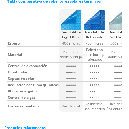
Tabla comparativa de cobertores solares térmicos
GeoBubble
GeoBubble
GeoBubble
Light Blue
Reforzado
Sol+Guard
Espesor
400 micras
700 micras
500 micras
Polietileno
Polietileno
Polietileno
Material
doble burbuja
doble burbuja
doble burbuj
reforzado
Control de evaporación
●●●●●
●●●●●
●●●●●
Durabilidad
●●●○○
●●●●●
●●●●○
Captación solar
●●●●○
●●●●○
●●●●●
Reducción consumo químicos
●●○○○
●●○○○
●●○○○
Ahorro energético
●●●○○
●●●○○
●●●○○
Control de algas
●○○○○
●●○○○
●○○○○
Residencial
Residencial
Uso recomendado
Residencial
uso intensivo
/ calentamien
Productos relacionados