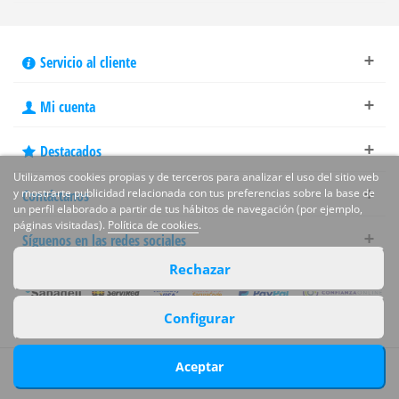
Servicio al cliente
Mi cuenta
Destacados
Utilizamos cookies propias y de terceros para analizar el uso del sitio web
y mostrarte publicidad relacionada con tus preferencias sobre la base de
Contáctanos
un perfil elaborado a partir de tus hábitos de navegación (por ejemplo,
páginas visitadas).
Política de cookies
.
Síguenos en las redes sociales
Rechazar
Configurar
Aceptar
© Copyright 2009 - 2026 Poolaria - Todos los derechos reservados