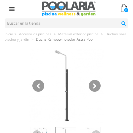
0
Inicio
>
Accesorios piscinas
>
Material exterior piscina
>
Duchas para
piscina y jardín
>
Ducha Rainbow no solar AstralPool