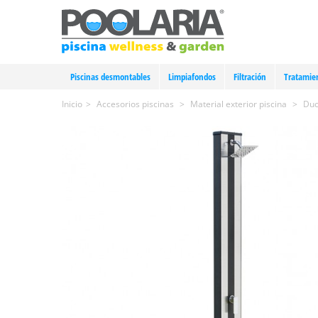
Piscinas desmontables
Limpiafondos
Filtración
Tratamie
Inicio
>
Accesorios piscinas
>
Material exterior piscina
>
Duc