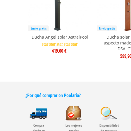
Envío gratis
Envío gratis
Ducha Angel solar AstralPool
Ducha solar
aspecto mader
star
star
star
star
star
DSALC
419,00 €
599,9
¿Por qué comprar en Poolaria?
Compra
Los mejores
Disponibilidad
desde tu
precios
de marcas y