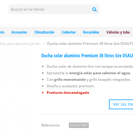
nto
Accesorios
Climatización
Cubiertas
Recambios
Válvulas y tubo
has para piscina y jardín
>
Ducha solar aluminio Premium 38 litros Gre DSALP
Ducha solar aluminio Premium 38 litros Gre DSAL
Ducha solar de aluminio Gre con tanque acumulado
Aprovecha la
energía solar para calentar el agua
.
Con
grifo monomando
y grifo lavapiés integrados.
Diseño y acabados premium.
Producto descatalogado
Ver las me
Referencia:
DSALP38B