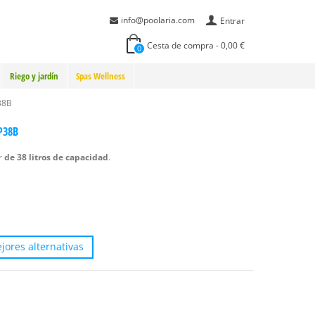
info@poolaria.com
Entrar
Cesta de compra
-
0,00 €
0
Riego y jardín
Spas Wellness
38B
P38B
r
de 38 litros de capacidad
.
jores alternativas