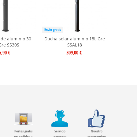
Envío gratis
Envío gratis
 de aluminio 30
Ducha solar aluminio 18L Gre
Ducha
 Gre SS30S
SSAL18
Premiu
5,90 €
309,00 €
Portes gratis
Servicio
Nuestro
en pedidos >
posventa
compromiso: