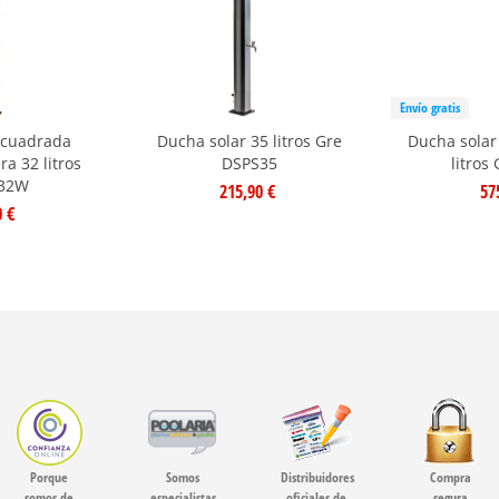
Envío gratis
 cuadrada
Ducha solar 35 litros Gre
Ducha solar
a 32 litros
DSPS35
litros
32W
215,90 €
57
0 €
Porque
Somos
Distribuidores
Compra
somos de
especialistas
oficiales de
segura