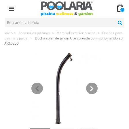
0
Inicio
>
Accesorios piscinas
>
Material exterior piscina
>
Duchas para
piscina y jardín
>
Ducha solar de jardín Gre curvada con monomando 20 l
AR10250