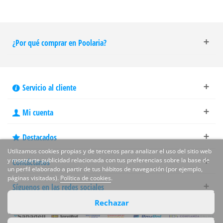
¿Por qué comprar en Poolaria?
Servicio al cliente
Mi cuenta
Destacados
Utilizamos cookies propias y de terceros para analizar el uso del sitio web
y mostrarte publicidad relacionada con tus preferencias sobre la base de
Contáctanos
un perfil elaborado a partir de tus hábitos de navegación (por ejemplo,
páginas visitadas).
Política de cookies
.
Síguenos en las redes sociales
Rechazar