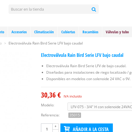
nto
Accesorios
Climatización
Cubiertas
Recambios
Válvulas y tubo
go
>
Electroválvula Rain Bird Serie LFV bajo caudal
Electroválvula Rain Bird Serie LFV bajo caudal
Electroválvula Rain Bird Serie LFV de bajo caudal.
Diseñadas para instalaciones de riego localizado / g
Disponibles en modelos con solenoide 24 VAC o 9V.
30,36 €
IVA incluido
Modelo:
Referencia:
35015
+
AÑADIR A LA CESTA