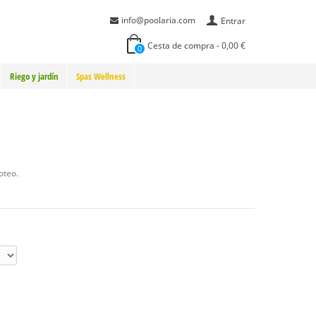
info@poolaria.com
Entrar
Cesta de compra
-
0,00 €
0
Riego y jardín
Spas Wellness
oteo.