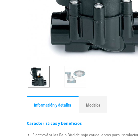
Información y detalles
Modelos
Características y beneficios
Electroválvulas Rain Bird de bajo caudal aptas para instalacio