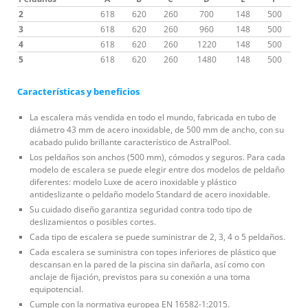
2
618
620
260
700
148
500
3
618
620
260
960
148
500
4
618
620
260
1220
148
500
5
618
620
260
1480
148
500
Características y beneficios
La escalera más vendida en todo el mundo, fabricada en tubo de
diámetro 43 mm de acero inoxidable, de 500 mm de ancho, con su
acabado pulido brillante característico de AstralPool.
Los peldaños son anchos (500 mm), cómodos y seguros. Para cada
modelo de escalera se puede elegir entre dos modelos de peldaño
diferentes: modelo Luxe de acero inoxidable y plástico
antideslizante o peldaño modelo Standard de acero inoxidable.
Su cuidado diseño garantiza seguridad contra todo tipo de
deslizamientos o posibles cortes.
Cada tipo de escalera se puede suministrar de 2, 3, 4 o 5 peldaños.
Cada escalera se suministra con topes inferiores de plástico que
descansan en la pared de la piscina sin dañarla, así como con
anclaje de fijación, previstos para su conexión a una toma
equipotencial.
Cumple con la normativa europea EN 16582-1:2015.