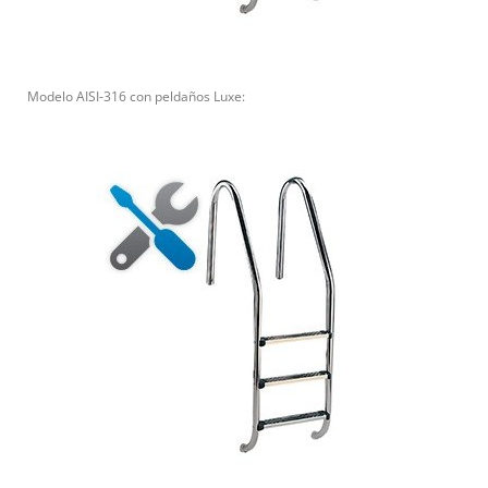
Modelo AISI-316 con peldaños Luxe: