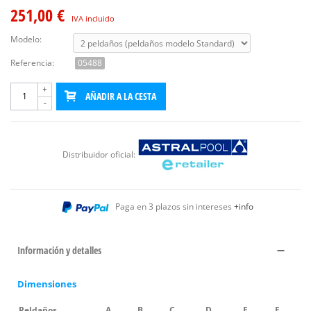
251,00 €
IVA incluido
Modelo:
Referencia:
05488
+
AÑADIR A LA CESTA
-
Distribuidor oficial:
Paga en 3 plazos sin intereses
+info
Información y detalles
Dimensiones
Peldaños
A
B
C
D
E
F