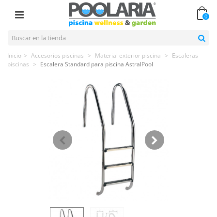
0
Inicio
>
Accesorios piscinas
>
Material exterior piscina
>
Escaleras
piscinas
>
Escalera Standard para piscina AstralPool