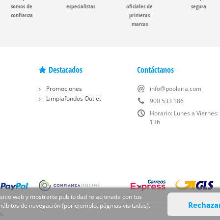
somos de
especialistas
oficiales de
segura
confianza
primeras
marcas
Destacados
Contáctanos
Promociones
info@poolaria.com
Limpiafondos Outlet
900 533 186
Horario: Lunes a Viernes:
13h
 sitio web y mostrarte publicidad relacionada con tus
Rechaza
 hábitos de navegación (por ejemplo, páginas visitadas).
os