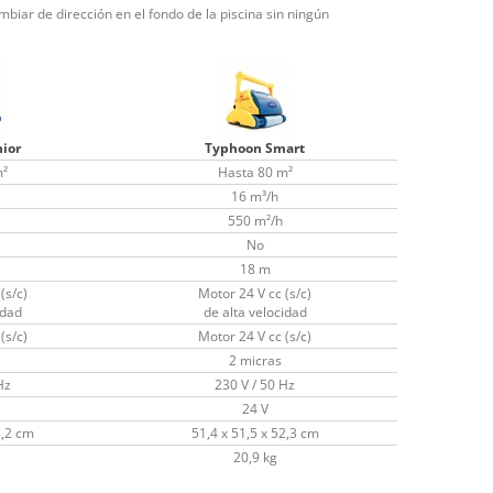
iar de dirección en el fondo de la piscina sin ningún
ior
Typhoon Smart
m²
Hasta 80 m²
16 m³/h
550 m²/h
No
18 m
(s/c)
Motor 24 V cc (s/c)
idad
de alta velocidad
(s/c)
Motor 24 V cc (s/c)
2 micras
Hz
230 V / 50 Hz
24 V
3,2 cm
51,4 x 51,5 x 52,3 cm
20,9 kg