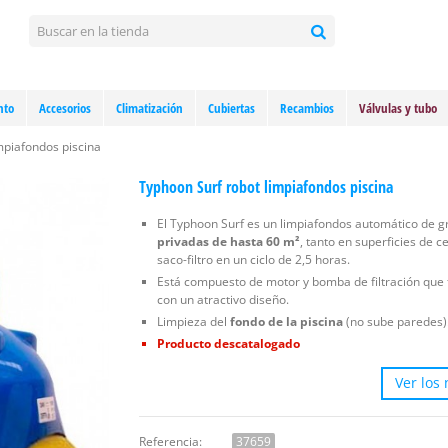
nto
Accesorios
Climatización
Cubiertas
Recambios
Válvulas y tubo
mpiafondos piscina
Typhoon Surf robot limpiafondos piscina
El Typhoon Surf es un limpiafondos automático de g
privadas de hasta 60 m²
, tanto en superficies de 
saco-filtro en un ciclo de 2,5 horas.
Está compuesto de motor y bomba de filtración que 
con un atractivo diseño.
Limpieza del
fondo de la piscina
(no sube paredes)
Producto descatalogado
Ver los
Referencia:
37659