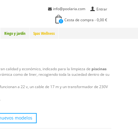
info@poolaria.com
Entrar
Cesta de compra
-
0,00 €
0
Riego y jardín
Spas Wellness
ran calidad y económico, indicado para la limpieza de
piscinas
cerámica como de liner, recogiendo toda la suciedad dentro de su
funcionan a 22 v, un cable de 17 m y un transformador de 230V
.
 nuevos modelos