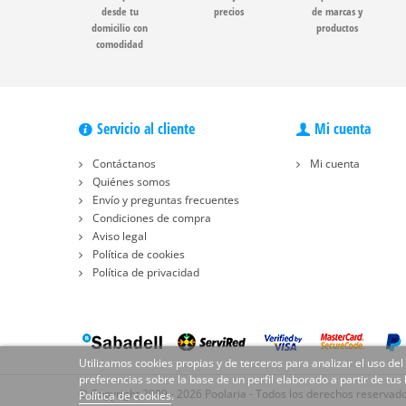
desde tu
precios
de marcas y
domicilio con
productos
comodidad
Servicio al cliente
Mi cuenta
Contáctanos
Mi cuenta
Quiénes somos
Envío y preguntas frecuentes
Condiciones de compra
Aviso legal
Política de cookies
Política de privacidad
Utilizamos cookies propias y de terceros para analizar el uso del
preferencias sobre la base de un perfil elaborado a partir de tus
© Copyright 2009 - 2026 Poolaria - Todos los derechos reservad
Política de cookies
.