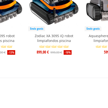
Envío gratis
Envío gratis
095 robot
Zodiac XA 3095 iQ robot
Aquasphere
s piscina
limpiafondos piscina
limpiafo
r
star
star
star
star
star
star
star
star
star
899,00 €
59
00 €
999,00 €
-13%
-10%