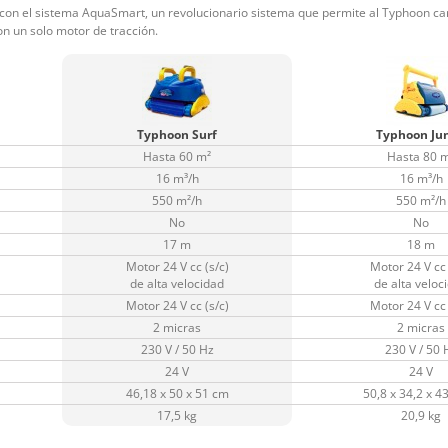
on el sistema AquaSmart, un revolucionario sistema que permite al Typhoon camb
n un solo motor de tracción.
Typhoon Surf
Typhoon Jun
Hasta 60 m²
Hasta 80 
16 m³/h
16 m³/h
550 m²/h
550 m²/h
No
No
17 m
18 m
Motor 24 V cc (s/c)
Motor 24 V cc 
de alta velocidad
de alta veloc
Motor 24 V cc (s/c)
Motor 24 V cc 
2 micras
2 micras
230 V / 50 Hz
230 V / 50 
24 V
24 V
46,18 x 50 x 51 cm
50,8 x 34,2 x 4
17,5 kg
20,9 kg