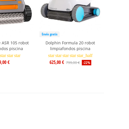
Envío gratis
Envío gratis
 ASR 105 robot
Dolphin Formula 20 robot
Dolphin
ndos piscina
limpiafondos piscina
limpi
star
star
star
star
star
star
star
star_half
star
s
9,00 €
625,00 €
835,00
799,00 €
-22%