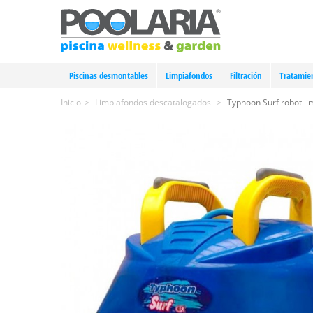
Piscinas desmontables
Limpiafondos
Filtración
Tratamie
Inicio
>
Limpiafondos descatalogados
>
Typhoon Surf robot li