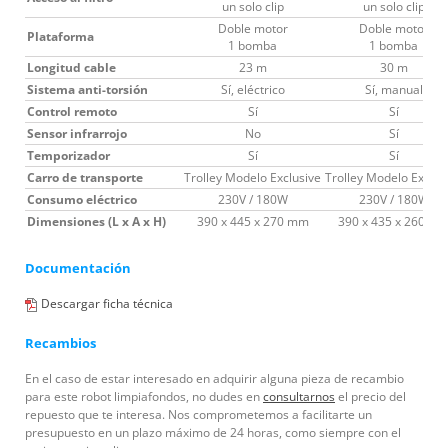
un solo clip
un solo clip
Doble motor
Doble motor
Plataforma
1 bomba
1 bomba
Longitud cable
23 m
30 m
Sistema anti-torsión
Sí, eléctrico
Sí, manual
Control remoto
Sí
Sí
Sensor infrarrojo
No
Sí
Temporizador
Sí
Sí
Carro de transporte
Trolley Modelo Exclusive
Trolley Modelo Exclus
Consumo eléctrico
230V / 180W
230V / 180W
Dimensiones (L x A x H)
390 x 445 x 270 mm
390 x 435 x 260 m
Documentación
Descargar ficha técnica
Recambios
En el caso de estar interesado en adquirir alguna pieza de recambio
para este robot limpiafondos, no dudes en
consultarnos
el precio del
repuesto que te interesa. Nos comprometemos a facilitarte un
presupuesto en un plazo máximo de 24 horas, como siempre con el