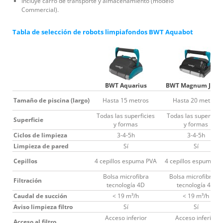
Incluye carro de transporte y almacenamiento (modelo
Commercial).
Tabla de selección de robots limpiafondos BWT Aquabot
BWT Aquarius
BWT Magnum Junio
Tamaño de piscina (largo)
Hasta 15 metros
Hasta 20 metros
Todas las superficies
Todas las superficie
Superficie
y formas
y formas
Ciclos de limpieza
3-4-5h
3-4-5h
Limpieza de pared
Sí
Sí
Cepillos
4 cepillos espuma PVA
4 cepillos espuma P
Bolsa microfibra
Bolsa microfibra XL
Filtración
tecnología 4D
tecnología 4D
Caudal de succión
< 19 m³/h
< 19 m³/h
Aviso limpieza filtro
Sí
Sí
Acceso inferior
Acceso inferior
Acceso al filtro