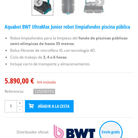
Aquabot BWT UltraMax Junior robot limpiafondos piscina pública
Robot limpiafondos para la limpieza del
fondo de piscinas públicas
semi-olímpicas de hasta 35 metros
.
Bolsa filtrante de microfibra XL con tecnología 4D.
Ciclo de trabajo de
3, 4 o 6 horas
.
Incluye carro de transporte y almacenamiento.
5.890,00 €
IVA incluido
Referencia:
125258755
+
AÑADIR A LA CESTA
-
Envío gratis
Distribuidor oficial: