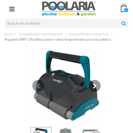
0
Inicio
>
Limpiafondos automáticos
>
Limpiafondos eléctricos
>
Aquabot BWT UltraMax Junior robot limpiafondos piscina pública