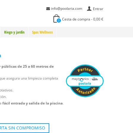
info@poolaria.com
Entrar
Cesta de compra
-
0,00 €
0
Riego y jardín
Spas Wellness
a
y públicas de 25 a 60 metros de
 que asegura una limpieza completa
otativos.
ción.
na
fácil entrada y salida de la piscina
.
ERTA SIN COMPROMISO