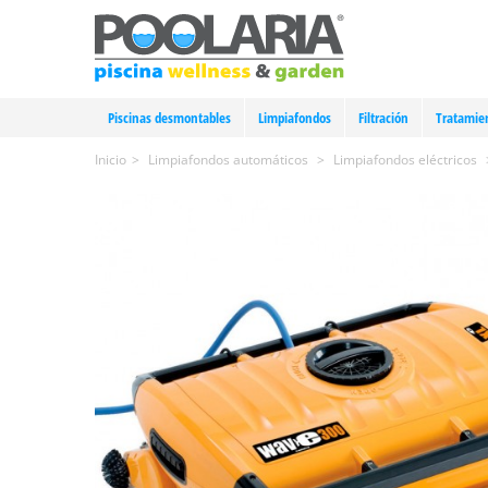
Piscinas desmontables
Limpiafondos
Filtración
Tratamie
Inicio
>
Limpiafondos automáticos
>
Limpiafondos eléctricos