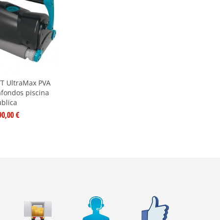
T UltraMax PVA
afondos piscina
blica
90,00 €