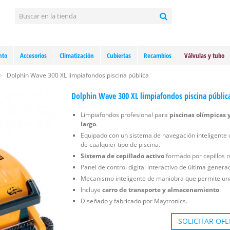
nto
Accesorios
Climatización
Cubiertas
Recambios
Válvulas y tubo
>
Dolphin Wave 300 XL limpiafondos piscina pública
Dolphin Wave 300 XL limpiafondos piscina públic
Limpiafondos profesional para
piscinas olímpicas 
largo
.
Equipado con un sistema de navegación inteligente
de cualquier tipo de piscina.
Sistema de cepillado activo
formado por cepillos r
Panel de control digital interactivo de última genera
Mecanismo inteligente de maniobra que permite u
Incluye
carro de transporte y almacenamiento
.
Diseñado y fabricado por Maytronics.
SOLICITAR OF