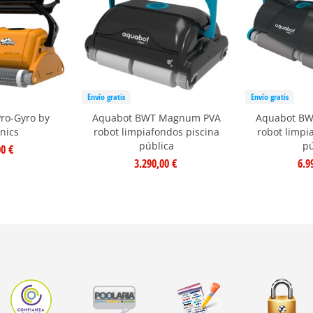
Envío gratis
Envío gratis
Pro-Gyro by
Aquabot BWT Magnum PVA
Aquabot BW
nics
robot limpiafondos piscina
robot limpi
pública
pú
00 €
3.290,00 €
6.9