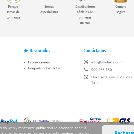
Porque
Somos
Distribuidores
Compra
somos de
especialistas
oficiales de
segura
confianza
primeras
marcas
Destacados
Contáctanos
Promociones
info@poolaria.com
Limpiafondos Outlet
900 533 186
Horario: Lunes a Viernes:
13h
 sitio web y mostrarte publicidad relacionada con tus
Rechaza
 hábitos de navegación (por ejemplo, páginas visitadas).