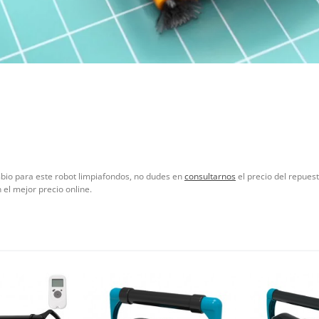
mbio para este robot limpiafondos, no dudes en
consultarnos
el precio del repues
el mejor precio online.