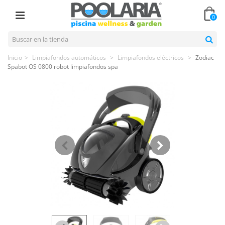
0
Inicio
>
Limpiafondos automáticos
>
Limpiafondos eléctricos
>
Zodiac
Spabot OS 0800 robot limpiafondos spa