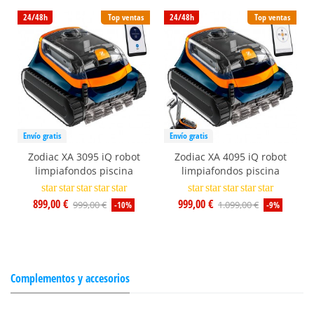
24/48h
Top ventas
24/48h
Top ventas
Envío gratis
Envío gratis
Zodiac XA 3095 iQ robot
Zodiac XA 4095 iQ robot
limpiafondos piscina
limpiafondos piscina
star
star
star
star
star
star
star
star
star
star
899,00 €
999,00 €
999,00 €
1.099,00 €
-10%
-9%
Complementos y accesorios