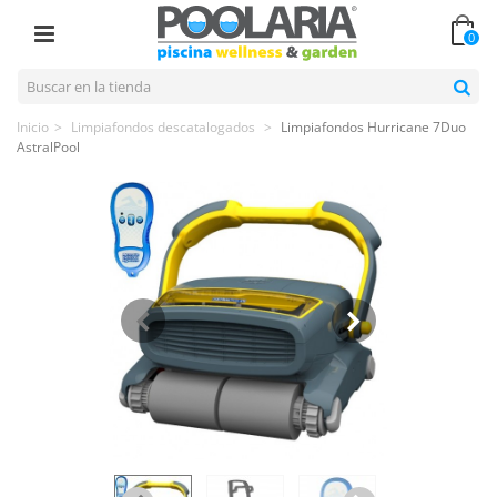
0
Inicio
>
Limpiafondos descatalogados
>
Limpiafondos Hurricane 7Duo
AstralPool