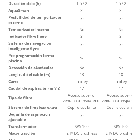
Duración ciclo (h)
1,5 / 2
1,5 / 2
AquaSmart
Sí
Sí
Posibilidad de temporizador
Sí
Sí
externo
Temporizador interno
No
No
Indicador filtro lleno
Sí
Sí
Sistema de navegación
Sí
Sí
inteligente Gyro
Pre-programación forma
No
No
piscina
Detección de obstáculos
No
No
Longitud del cable (m)
18
18
Carro
Trolley
Trolley
Caudal de aspiración (m³/h)
17
17
Acceso superior
Acceso superior
Tipo de filtro
ventana transparente
ventana transparente
Sistema de limpieza extra
Cepillo oscilante
Cepillo oscilante
Boquilla de aspiración
Sí
Sí
ajustable
Transformador
SPS 100
SPS 100
Motor tracción
24V DC brushless
24V DC brushless