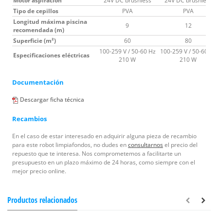
Motor aspiración
24V DC brushless
24V DC brushless
Tipo de cepillos
PVA
PVA
Longitud máxima piscina
9
12
recomendada (m)
Superficie (m²)
60
80
100-259 V / 50-60 Hz
100-259 V / 50-60 Hz
Especificaciones eléctricas
210 W
210 W
Documentación
Descargar ficha técnica
Recambios
En el caso de estar interesado en adquirir alguna pieza de recambio
para este robot limpiafondos, no dudes en
consultarnos
el precio del
repuesto que te interesa. Nos comprometemos a facilitarte un
presupuesto en un plazo máximo de 24 horas, como siempre con el
mejor precio online.
Productos relacionados