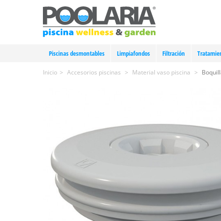
Piscinas desmontables
Limpiafondos
Filtración
Tratamie
Inicio
>
Accesorios piscinas
>
Material vaso piscina
>
Boquil