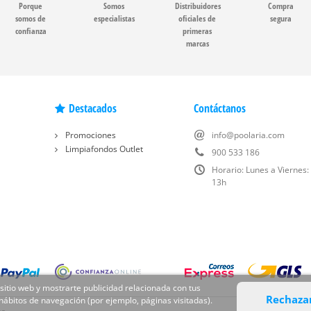
Porque
Somos
Distribuidores
Compra
somos de
especialistas
oficiales de
segura
confianza
primeras
marcas
Destacados
Contáctanos
Promociones
info@poolaria.com
Limpiafondos Outlet
900 533 186
Horario: Lunes a Viernes:
13h
 sitio web y mostrarte publicidad relacionada con tus
Rechaza
 hábitos de navegación (por ejemplo, páginas visitadas).