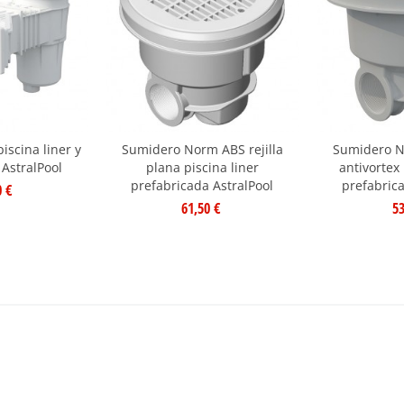
scina liner y
Sumidero Norm ABS rejilla
Sumidero No
 AstralPool
plana piscina liner
antivortex 
prefabricada AstralPool
prefabrica
0 €
61,50 €
53