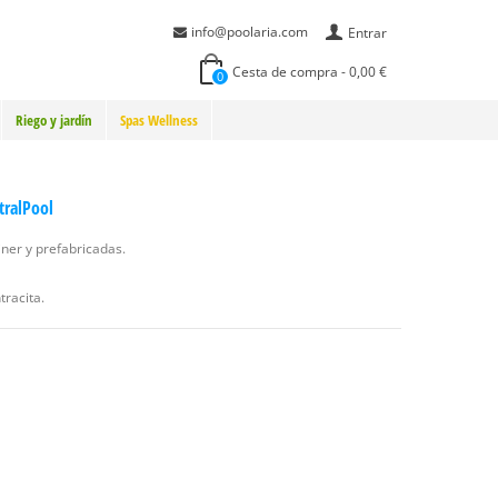
info@poolaria.com
Entrar
Cesta de compra
-
0,00 €
0
Riego y jardín
Spas Wellness
tralPool
iner y prefabricadas.
tracita.