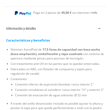
Paga en 3 plazos de
45,00 €
sin intereses
+info
Información y detalles
Características y beneficios
Skimmer AstralPool de
17,5 litros de capacidad con boca ancha
(boca ampliación), embellecedor y tapa cuadrada
con sistema de
apertura mediante pinzas para piscinas de hormigón.
Con tratamiento anti-UV en las partes que no quedan enterradas.
Fabricados en ABS, con flotador de compuerta y tapón para
regulación de caudal.
Conexiones:
Conexión inferior de aspiración (bomba): rosca interior 2"
Conexión simultánea al sumidero: rosca interior 1½" y exterior 2"
Conexión de evacuación de agua sobrante: Ø 32 mm
A través del anillo distanciador incluido es posible ajustar la altura y
pivotar la tapa para que quede perfectamente a nivel con la piedra