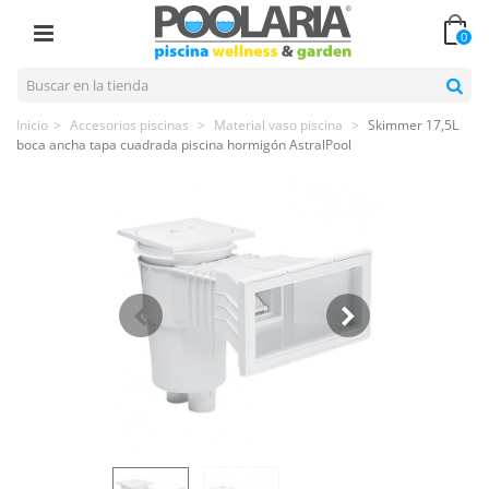
0
Inicio
>
Accesorios piscinas
>
Material vaso piscina
>
Skimmer 17,5L
boca ancha tapa cuadrada piscina hormigón AstralPool