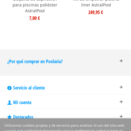
para piscinas poliéster
liner AstralPool
AstralPool
249,95 €
7,00 €
¿Por qué comprar en Poolaria?
Servicio al cliente
Mi cuenta
Destacados
Utilizamos cookies propias y de terceros para analizar el uso del sitio web
y mostrarte publicidad relacionada con tus preferencias sobre la base de