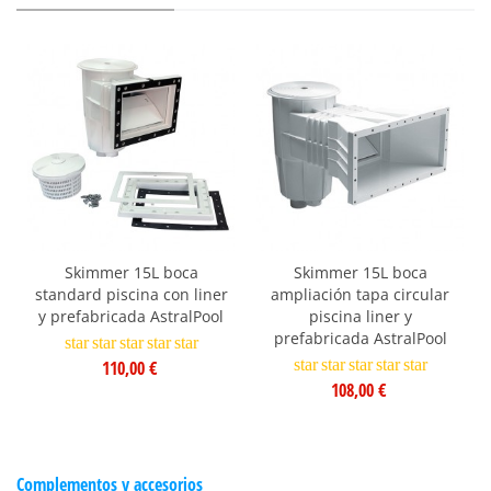
Skimmer 15L boca
Skimmer 15L boca
standard piscina con liner
ampliación tapa circular
y prefabricada AstralPool
piscina liner y
prefabricada AstralPool
star
star
star
star
star
star
star
star
star
star
110,00 €
108,00 €
Complementos y accesorios