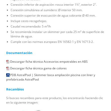
Conexión inferior de aspiración: rosca interior 1½", exterior 2".
Conexión simultánea al sumidero: Ø interior 50 mm.
Conexión superior de evacuación de agua sobrante Ø 40 mm.
Incluye cesto recogehojas.
Caudal recomendado: 5 m³/h
Se recomienda instalar un skimmer por cada 25 m² de superficie de
lámina de agua.
Cumple con las normas europeas EN 16582-1 y EN 16713-2.
Documentación
Descargar ficha técnica Accesorios empotrables en ABS
Descargar ficha técnica gama de colores
PDB AstralPool | Skimmer boca ampliación piscina con liner y
prefabricada AstralPool
Recambios
Si buscas recambios para este producto, los encontrarás haciendo clic
en la siguiente imagen: