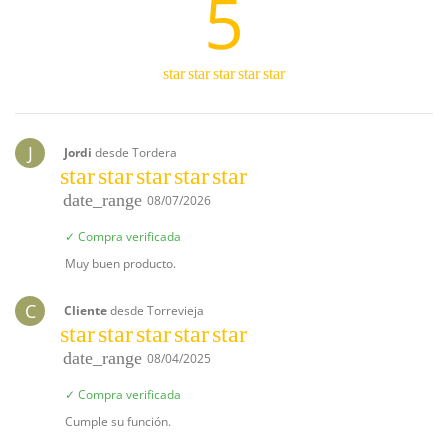
5
star
star
star
star
star
J
Jordi
desde Tordera
star
star
star
star
star
date_range
08/07/2026
✓ Compra verificada
Muy buen producto.
C
Cliente
desde Torrevieja
star
star
star
star
star
date_range
08/04/2025
✓ Compra verificada
Cumple su función.