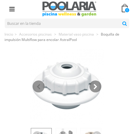
0
Inicio
>
Accesorios piscinas
>
Material vaso piscina
>
Boquilla de
impulsión Multiflow para encolar AstralPool