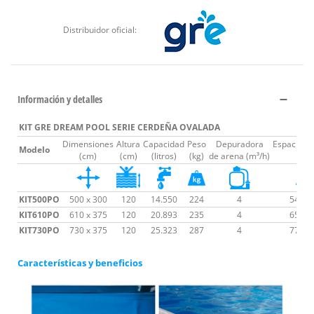
Distribuidor oficial:
Información y detalles
KIT GRE DREAM POOL SERIE CERDEÑA OVALADA
Dimensiones
Altura
Capacidad
Peso
Depuradora
Espacio n
Modelo
(cm)
(cm)
(litros)
(kg)
de arena (m³/h)
(cm
KIT500PO
500 x 300
120
14.550
224
4
540 x
KIT610PO
610 x 375
120
20.893
235
4
650 x
KIT730PO
730 x 375
120
25.323
287
4
770 x
Características y beneficios