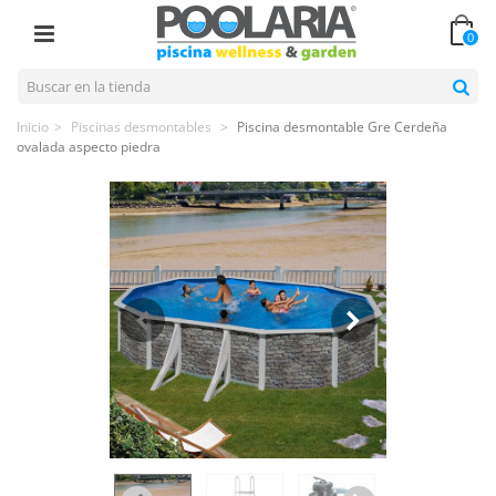
0
Inicio
>
Piscinas desmontables
>
Piscina desmontable Gre Cerdeña
ovalada aspecto piedra