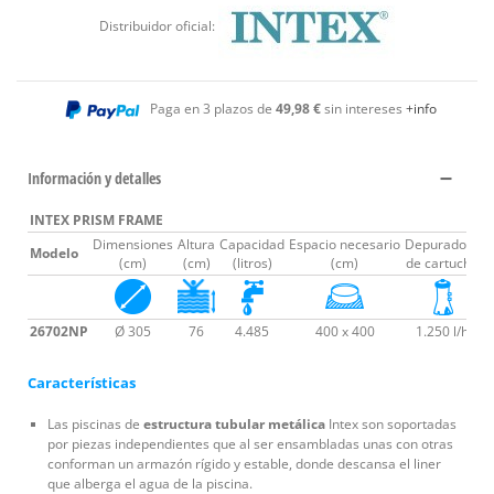
Distribuidor oficial:
Paga en 3 plazos de
49,98 €
sin intereses
+info
Información y detalles
INTEX PRISM FRAME
Dimensiones
Altura
Capacidad
Espacio necesario
Depuradora
Modelo
T
(cm)
(cm)
(litros)
(cm)
de cartucho
26702NP
Ø 305
76
4.485
400 x 400
1.250 l/h
Características
Las piscinas de
estructura tubular metálica
Intex son soportadas
por piezas independientes que al ser ensambladas unas con otras
conforman un armazón rígido y estable, donde descansa el liner
que alberga el agua de la piscina.