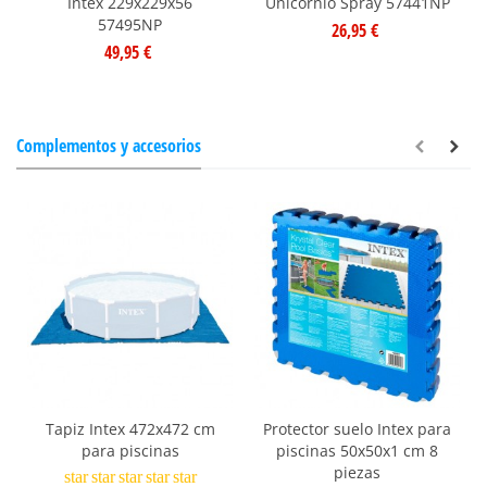
Intex 229x229x56
Unicornio Spray 57441NP
57495NP
26,95 €
49,95 €
Complementos y accesorios
Tapiz Intex 472x472 cm
Protector suelo Intex para
para piscinas
piscinas 50x50x1 cm 8
piezas
star
star
star
star
star