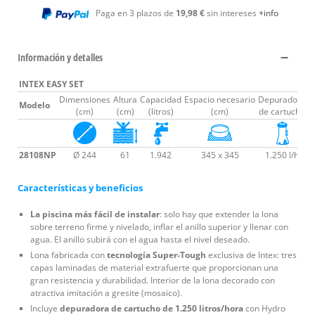
Paga en 3 plazos de
19,98 €
sin intereses
+info
Información y detalles
INTEX EASY SET
Dimensiones
Altura
Capacidad
Espacio necesario
Depuradora
Modelo
T
(cm)
(cm)
(litros)
(cm)
de cartucho
28108NP
Ø 244
61
1.942
345 x 345
1.250 l/h
Características y beneficios
La piscina más fácil de instalar
: solo hay que extender la lona
sobre terreno firme y nivelado, inflar el anillo superior y llenar con
agua. El anillo subirá con el agua hasta el nivel deseado.
Lona fabricada con
tecnología Super-Tough
exclusiva de Intex: tres
capas laminadas de material extrafuerte que proporcionan una
gran resistencia y durabilidad. Interior de la lona decorado con
atractiva imitación a gresite (mosaico).
Incluye
depuradora de cartucho de 1.250 litros/hora
con Hydro