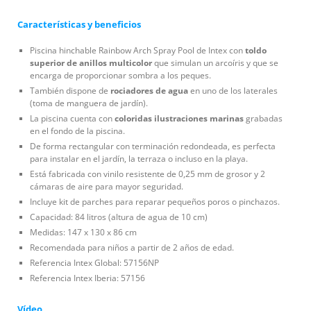
Características y beneficios
Piscina hinchable Rainbow Arch Spray Pool de Intex con
toldo
superior de anillos multicolor
que simulan un arcoíris y que se
encarga de proporcionar sombra a los peques.
También dispone de
rociadores de agua
en uno de los laterales
(toma de manguera de jardín).
La piscina cuenta con
coloridas ilustraciones marinas
grabadas
en el fondo de la piscina.
De forma rectangular con terminación redondeada, es perfecta
para instalar en el jardín, la terraza o incluso en la playa.
Está fabricada con vinilo resistente de 0,25 mm de grosor y 2
cámaras de aire para mayor seguridad.
Incluye kit de parches para reparar pequeños poros o pinchazos.
Capacidad: 84 litros (altura de agua de 10 cm)
Medidas: 147 x 130 x 86 cm
Recomendada para niños a partir de 2 años de edad.
Referencia Intex Global: 57156NP
Referencia Intex Iberia: 57156
Vídeo