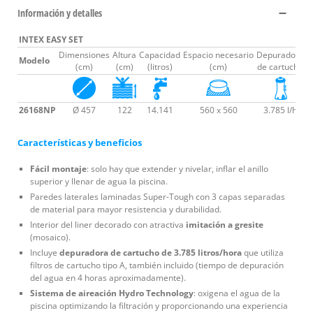
Información y detalles
INTEX EASY SET
Dimensiones
Altura
Capacidad
Espacio necesario
Depuradora
Modelo
T
(cm)
(cm)
(litros)
(cm)
de cartucho
26168NP
Ø 457
122
14.141
560 x 560
3.785 l/h
Características y beneficios
Fácil montaje
: solo hay que extender y nivelar, inflar el anillo
superior y llenar de agua la piscina.
Paredes laterales laminadas Super-Tough con 3 capas separadas
de material para mayor resistencia y durabilidad.
Interior del liner decorado con atractiva
imitación a gresite
(mosaico).
Incluye
depuradora de cartucho de 3.785 litros/hora
que utiliza
filtros de cartucho tipo A, también incluido (tiempo de depuración
del agua en 4 horas aproximadamente).
Sistema de aireación Hydro Technology
: oxigena el agua de la
piscina optimizando la filtración y proporcionando una experiencia