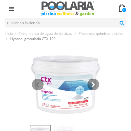
0
Inicio
>
Tratamiento de agua de piscinas
>
Productos químicos piscina
>
Hypocal granulado CTX-120