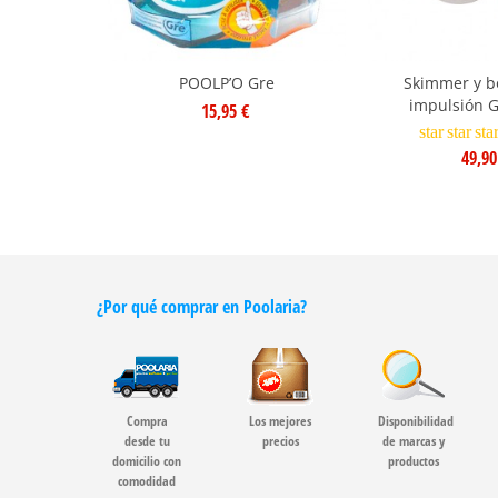
POOLP’O Gre
Skimmer y b
impulsión 
15,95 €
star
star
sta
49,90
¿Por qué comprar en Poolaria?
Compra
Los mejores
Disponibilidad
desde tu
precios
de marcas y
domicilio con
productos
comodidad