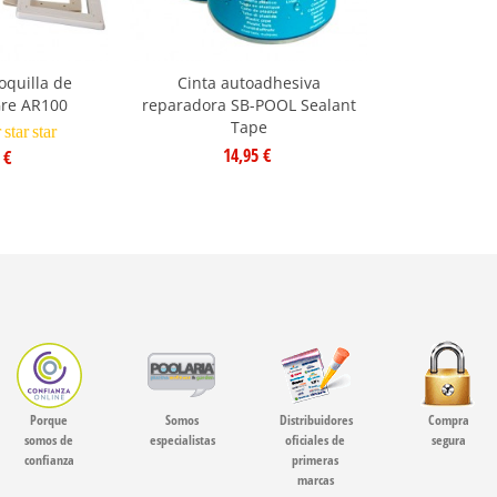
oquilla de
Cinta autoadhesiva
Gre AR100
reparadora SB-POOL Sealant
Tape
r
star
star
14,95 €
 €
Porque
Somos
Distribuidores
Compra
somos de
especialistas
oficiales de
segura
confianza
primeras
marcas