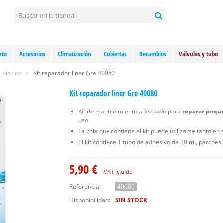
nto
Accesorios
Climatización
Cubiertas
Recambios
Válvulas y tubo
 piscina
>
Kit reparador liner Gre 40080
Kit reparador liner Gre 40080
Kit de mantenimiento adecuado para
reparar peque
uso.
La cola que contiene el kit puede utilizarse tanto e
El kit contiene 1 tubo de adhesivo de 30 ml, parches 
5,90 €
IVA incluido
Referencia:
40080
Disponibilidad:
SIN STOCK