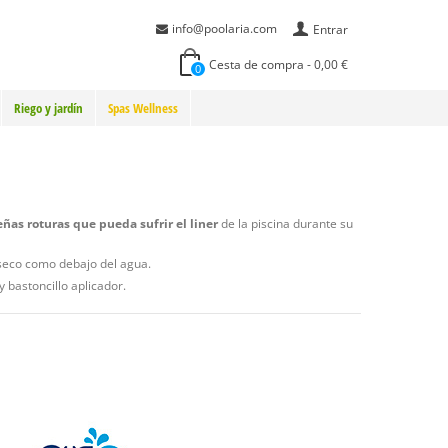
info@poolaria.com
Entrar
Cesta de compra
-
0,00 €
0
Riego y jardín
Spas Wellness
ñas roturas que pueda sufrir el liner
de la piscina durante su
n seco como debajo del agua.
y bastoncillo aplicador.