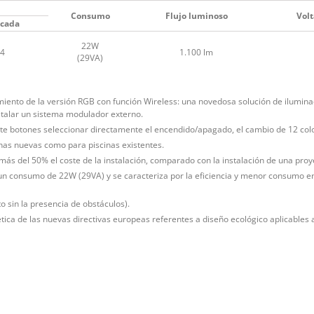
Consumo
Flujo luminoso
Volt
icada
22W
4
1.100 lm
(29VA)
miento de la versión RGB con función Wireless: una novedosa solución de ilumin
stalar un sistema modulador externo.
e botones seleccionar directamente el encendido/apagado, el cambio de 12 colore
inas nuevas como para piscinas existentes.
más del 50% el coste de la instalación, comparado con la instalación de una pro
 un consumo de 22W (29VA) y se caracteriza por la eficiencia y menor consumo e
 sin la presencia de obstáculos).
ica de las nuevas directivas europeas referentes a diseño ecológico aplicables a