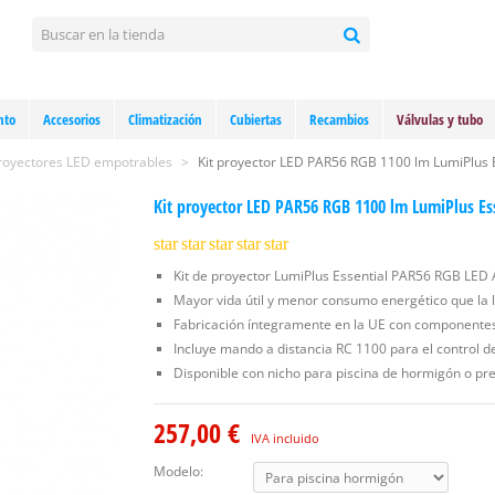
nto
Accesorios
Climatización
Cubiertas
Recambios
Válvulas y tubo
royectores LED empotrables
>
Kit proyector LED PAR56 RGB 1100 lm LumiPlus E
Kit proyector LED PAR56 RGB 1100 lm LumiPlus Ess
star
star
star
star
star
Kit de proyector LumiPlus Essential PAR56 RGB LED 
Mayor vida útil y menor consumo energético que la
Fabricación íntegramente en la UE con componentes 
Incluye mando a distancia RC 1100 para el control de
Disponible con nicho para piscina de hormigón o pre
257,00 €
IVA incluido
Modelo: