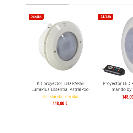
24/48h
24/48h
Kit proyector LED PAR56
Proyector LED
LumiPlus Essential AstralPool
mando by 
148,0
star
star
star
star
star
118,00 €