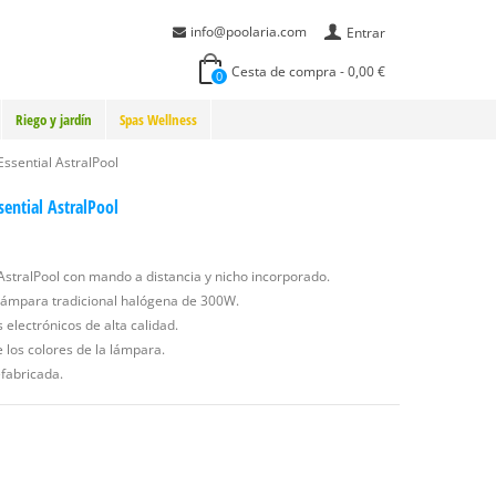
info@poolaria.com
Entrar
Cesta de compra
-
0,00 €
0
Riego y jardín
Spas Wellness
ssential AstralPool
ential AstralPool
AstralPool con mando a distancia y nicho incorporado.
 lámpara tradicional halógena de 300W.
electrónicos de alta calidad.
 los colores de la lámpara.
fabricada.