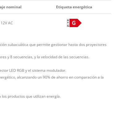
aje nominal
Etiqueta energética
12V AC
ación subacuática que permite gestionar hasta dos proyectores
s y 8 secuencias, y la velocidad de las secuencias.
yector LED RGB y el sistema modulador.
nergético, alcanzando un 90% de ahorro en comparación a la
 los productos que utilizan energía.