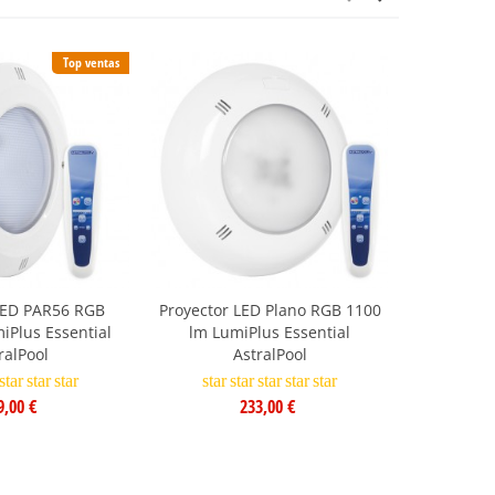
Top ventas
24/48h
LED PAR56 RGB
Proyector LED Plano RGB 1100
Lámpara L
iPlus Essential
lm LumiPlus Essential
lm Lum
ralPool
AstralPool
star
star
star
star
star
star
star
star
9,00 €
233,00 €