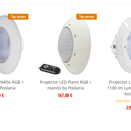
Top ventas
Top ventas
 PAR56 RGB +
Proyector LED Plano RGB +
Proyector 
Poolaria
mando by Poolaria
1100 lm Lum
Ast
0 €
167,00 €
star
star
23