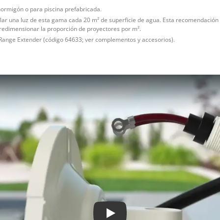
 hormigón o para piscina prefabricada.
ar una luz de esta gama cada 20 m² de superficie de agua. Esta recomendación e
bredimensionar la proporción de proyectores por m².
s Range Extender (código 64633; ver complementos y accesorios).
Play