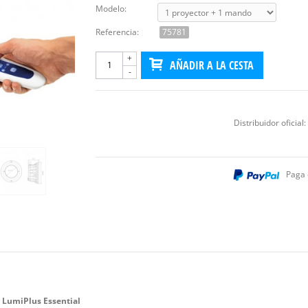
Modelo:
Referencia:
75781
+
AÑADIR A LA CESTA
-
Distribuidor oficial:
Paga 
 LumiPlus Essential