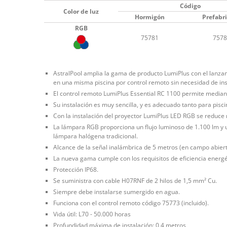
Código
Color de luz
Hormigón
Prefabr
RGB
75781
7578
AstralPool amplia la gama de producto LumiPlus con el lanza
en una misma piscina por control remoto sin necesidad de in
El control remoto LumiPlus Essential RC 1100 permite mediant
Su instalación es muy sencilla, y es adecuado tanto para pisc
Con la instalación del proyector LumiPlus LED RGB se reduce 
La lámpara RGB proporciona un flujo luminoso de 1.100 lm y
lámpara halógena tradicional.
Alcance de la señal inalámbrica de 5 metros (en campo abierto
La nueva gama cumple con los requisitos de eficiencia energét
Protección IP68.
Se suministra con cable H07RNF de 2 hilos de 1,5 mm² Cu.
Siempre debe instalarse sumergido en agua.
Funciona con el control remoto código 75773 (incluido).
Vida útil: L70 - 50.000 horas
Profundidad máxima de instalación: 0,4 metros