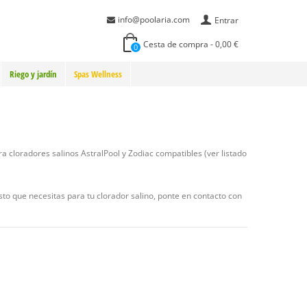
info@poolaria.com
Entrar
Cesta de compra
-
0,00 €
0
Riego y jardín
Spas Wellness
ra cloradores salinos AstralPool y Zodiac compatibles (ver listado
sto que necesitas para tu clorador salino, ponte en contacto con