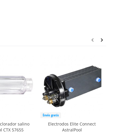
Envío gratis
Envío gratis
 clorador salino
Electrodos Elite Connect
Electr
ol CTX 57655
AstralPool