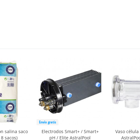
Envío gratis
ón salina saco
Electrodos Smart+ / Smart+
Vaso célula
 8 sacos)
pH / Elite AstralPool
AstralPo