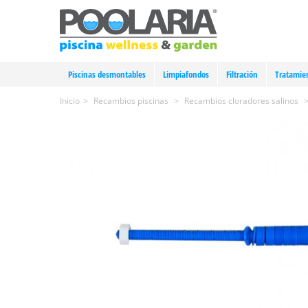
Piscinas desmontables
Limpiafondos
Filtración
Tratamie
Inicio
>
Recambios piscinas
>
Recambios cloradores salinos