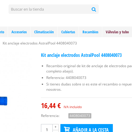
nto
Accesorios
Climatización
Cubiertas
Recambios
Válvulas y tubo
>
Kit anclaje electrodos AstralPool 4408040073
Kit anclaje electrodos AstralPool 4408040073
Recambio original de kit de anclaje de electrodos pa
completo abajo).
Referencia: 4408040073
Si tienes dudas sobre si es este el recambio o repue
nosotros.
16,44 €
IVA incluido
Referencia:
4408040073
+
AÑADIR A LA CESTA