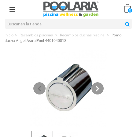
0
Inicio
>
Recambios piscinas
>
Recambios duchas piscina
>
Pomo
ducha Angel AstralPool 4401040018